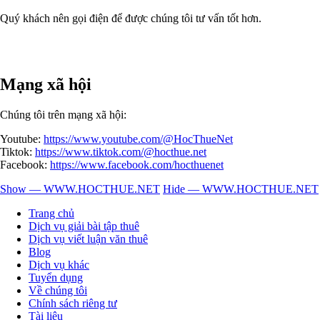
Quý khách nên gọi điện để được chúng tôi tư vấn tốt hơn.
Mạng xã hội
Chúng tôi trên mạng xã hội:
Youtube:
https://www.youtube.com/@HocThueNet
Tiktok:
https://www.tiktok.com/@hocthue.net
Facebook:
https://www.facebook.com/hocthuenet
Show — WWW.HOCTHUE.NET
Hide — WWW.HOCTHUE.NET
WWW.HOCTHUE.NET
Trang chủ
Dịch vụ giải bài tập thuê
Dịch vụ viết luận văn thuê
Blog
Dịch vụ khác
Tuyển dụng
Về chúng tôi
Chính sách riêng tư
Tài liệu