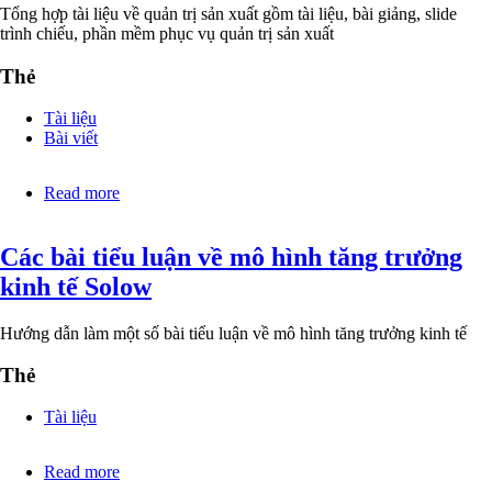
ngân
Tổng hợp tài liệu về quản trị sản xuất gồm tài liệu, bài giảng, slide
hàng
trình chiếu, phần mềm phục vụ quản trị sản xuất
Thẻ
Tài liệu
Bài viết
Read more
about
Bài
giảng,
Các bài tiểu luận về mô hình tăng trưởng
slide,
giáo
kinh tế Solow
trình
Quản
trị
Hướng dẫn làm một số bài tiểu luận về mô hình tăng trưởng kinh tế
sản
xuất
Thẻ
Tài liệu
Read more
about
Các