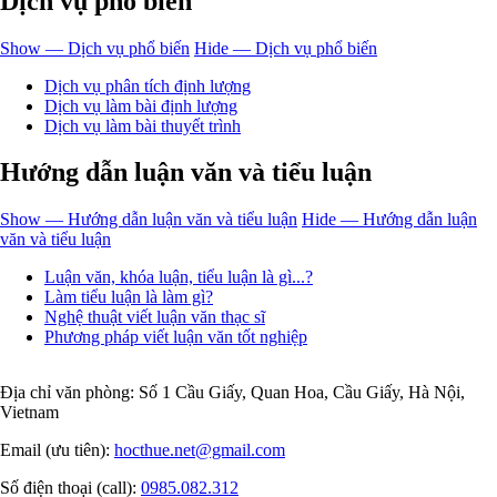
Dịch vụ phổ biến
Show — Dịch vụ phổ biến
Hide — Dịch vụ phổ biến
Dịch vụ phân tích định lượng
Dịch vụ làm bài định lượng
Dịch vụ làm bài thuyết trình
Hướng dẫn luận văn và tiểu luận
Show — Hướng dẫn luận văn và tiểu luận
Hide — Hướng dẫn luận
văn và tiểu luận
Luận văn, khóa luận, tiểu luận là gì...?
Làm tiểu luận là làm gì?
Nghệ thuật viết luận văn thạc sĩ
Phương pháp viết luận văn tốt nghiệp
Địa chỉ văn phòng: Số 1 Cầu Giấy, Quan Hoa, Cầu Giấy, Hà Nội,
Vietnam
Email (ưu tiên):
hocthue.net@gmail.com
Số điện thoại (call):
0985.082.312