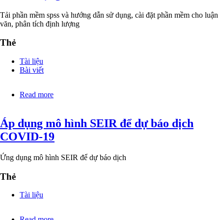
văn
thạc
Tải phần mềm spss và hướng dẫn sử dụng, cài đặt phần mềm cho luận
sĩ
văn, phân tích định lượng
ngành
thủy
Thẻ
lợi
Tài liệu
Bài viết
Read more
about
Phần
mềm
Áp dụng mô hình SEIR để dự báo dịch
thống
kê
COVID-19
SPSS:
Tải
và
Ứng dụng mô hình SEIR để dự báo dịch
hướng
dẫn
Thẻ
sử
dụng
Tài liệu
Read more
about