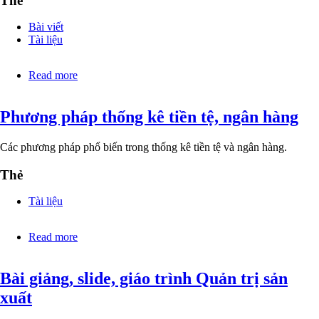
Thẻ
Bài viết
Tài liệu
Read more
about
Chia
sẻ
Phương pháp thống kê tiền tệ, ngân hàng
sách,
giáo
trình,
Các phương pháp phổ biến trong thống kê tiền tệ và ngân hàng.
tài
liệu,
Thẻ
slide
Marketing
Tài liệu
Read more
about
Phương
pháp
Bài giảng, slide, giáo trình Quản trị sản
thống
kê
xuất
tiền
tệ,