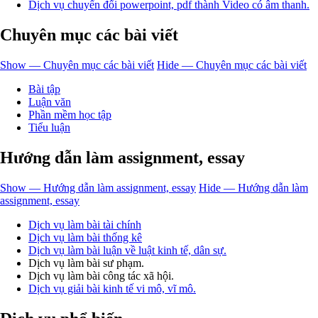
Dịch vụ chuyển đổi powerpoint, pdf thành Video có âm thanh.
Chuyên mục các bài viết
Show — Chuyên mục các bài viết
Hide — Chuyên mục các bài viết
Bài tập
Luận văn
Phần mềm học tập
Tiểu luận
Hướng dẫn làm assignment, essay
Show — Hướng dẫn làm assignment, essay
Hide — Hướng dẫn làm
assignment, essay
Dịch vụ làm bài tài chính
Dịch vụ làm bài thống kê
Dịch vụ làm bài luận về luật kinh tế, dân sự.
Dịch vụ làm bài sư phạm.
Dịch vụ làm bài công tác xã hội.
Dịch vụ giải bài kinh tế vi mô, vĩ mô.