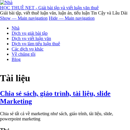
Nhảy
đến
HỌC THUÊ NET - Giải bài tập và viết luận văn thuê
nội
Giải bài tập, viết thuê luận văn, luận án, tiểu luận Tin Cậy và Lâu Dài
dung
Show — Main navigation
Hide — Main navigation
Main
Nhà
navigation
Dịch vụ giải bài tập
Dịch vụ viết luận văn
Dịch vụ làm tiểu luận thuê
Các dịch vụ khác
Về chúng tôi
Blog
Tài liệu
Chia sẻ sách, giáo trình, tài liệu, slide
Marketing
Chia sẻ tất cả về marketing như sách, giáo trình, tài liệu, slide,
powerpoint marketing