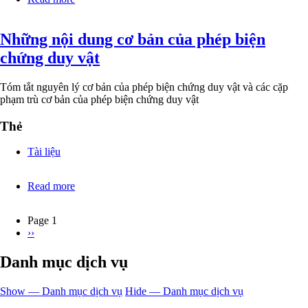
Áp
dụng
Những nội dung cơ bản của phép biện
mô
hình
chứng duy vật
SEIR
để
dự
Tóm tắt nguyên lý cơ bản của phép biện chứng duy vật và các cặp
báo
phạm trù cơ bản của phép biện chứng duy vật
dịch
COVID-
Thẻ
19
Tài liệu
Read more
about
Những
nội
Page 1
dung
Next
››
Pagination
cơ
page
bản
Danh mục dịch vụ
của
phép
biện
Show — Danh mục dịch vụ
Hide — Danh mục dịch vụ
chứng