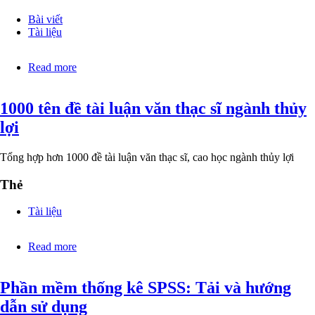
công
ty
Bài viết
HTN
Tài liệu
Read more
about
Bài
giảng
1000 tên đề tài luận văn thạc sĩ ngành thủy
và
giáo
lợi
trình
luật
kinh
Tổng hợp hơn 1000 đề tài luận văn thạc sĩ, cao học ngành thủy lợi
doanh,
pháp
Thẻ
luật
về
Tài liệu
kinh
tế
Read more
about
1000
tên
Phần mềm thống kê SPSS: Tải và hướng
đề
tài
dẫn sử dụng
luận