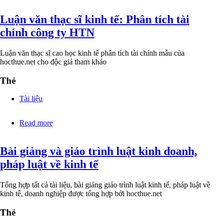
bài
Luận văn thạc sĩ kinh tế: Phân tích tài
tiểu
luận
chính công ty HTN
về
mô
hình
Luận văn thạc sĩ cao học kinh tế phân tích tài chính mẫu của
tăng
hocthue.net cho độc giả tham khảo
trưởng
kinh
Thẻ
tế
Solow
Tài liệu
Read more
about
Luận
văn
Bài giảng và giáo trình luật kinh doanh,
thạc
sĩ
pháp luật về kinh tế
kinh
tế:
Phân
Tổng hợp tất cả tài liệu, bài giảng giáo trình luật kinh tế, pháp luật về
tích
kinh tế, doanh nghiệp được tổng hợp bởi hocthue.net
tài
chính
Thẻ