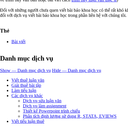
Đối với những người chưa quen viết bài báo khoa học có thể rất khó 
đối với dịch vụ viết bài báo khoa học trong phần liên hệ với chúng tôi.
Thẻ
Bài viết
Danh mục dịch vụ
Show — Danh mục dịch vụ
Hide — Danh mục dịch vụ
Viết thuê luận văn
Giải thuê bài tập
Làm tiểu luận
Các dịch vụ khác
Dịch vụ sửa luận văn
Dịch vụ làm assignment
Thiết kế Powerpoint trình chiếu
Phân tích định lượng sử dụng R, STATA, EVIEWS
Viết tiểu luận thuê