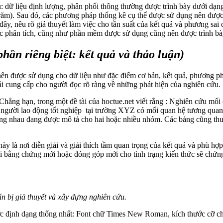
ụ: dữ liệu định lượng, phân phối thông thường được trình bày dưới dạn
răm). Sau đó, các phương pháp thống kê cụ thể được sử dụng nên được liệ
đây, nêu rõ giả thuyết làm việc cho tần suất của kết quả và phương sai 
ác phân tích, cũng như phần mềm được sử dụng cũng nên được trình bà
phần riêng biệt: kết quả và thảo luận)
 nên được sử dụng cho dữ liệu như đặc điểm cơ bản, kết quả, phương p
i cung cấp cho người đọc rõ ràng về những phát hiện của nghiên cứu.
hẳng hạn, trong một đề tài của hoctue.net viết rằng : Nghiên cứu mối 
ể người lao động tốt nghiệp tại trường XYZ có mối quan hệ tương quan
iống nhau đang được mô tả cho hai hoặc nhiều nhóm. Các bảng cũng thư
này là nơi diễn giải và giải thích tầm quan trọng của kết quả và phù h
bằng chứng mới hoặc đóng góp mới cho tình trạng kiến thức sẽ chứng m
n bị giả thuyết và xây dựng nghiên cứu.
ợc định dạng thống nhất: Font chữ Times New Roman, kích thước cỡ c