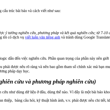
 cấu trúc bài báo và cách viết như sau:
ược ý tưởng nghiên cứu, phương pháp và kết quả nghiên cứu; từ 7-10 
g tôi có dịch vụ
viết luận văn tiếng anh
và tránh dùng Google Translat
gic dẫn đến việc nghiên cứu. Phần quan trọng của phần này nên giới t
 tiêu phải được nêu rõ ràng và nên bao gồm tham số chính xác mà bạn 
hương pháp dạy học.
nghiên cứu và phương pháp nghiên cứu)
 cứu như dùng dữ liệu ở đâu, dùng thể nào. Vì đây là một bài báo khoa
hiệp, bảng câu hỏi, kỹ thuật hình ảnh, v.v. phải được nêu chi tiết, kh