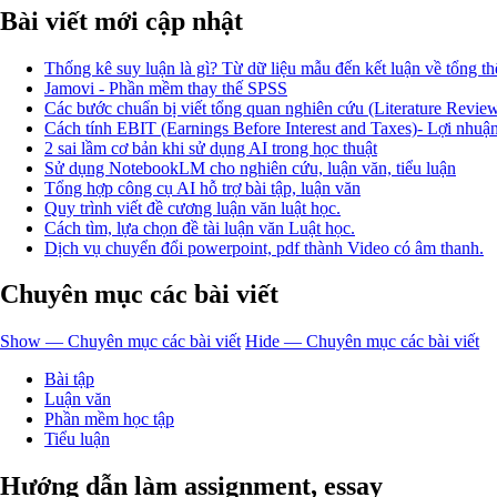
Bài viết mới cập nhật
Thống kê suy luận là gì? Từ dữ liệu mẫu đến kết luận về tổng th
Jamovi - Phần mềm thay thế SPSS
Các bước chuẩn bị viết tổng quan nghiên cứu (Literature Revie
Cách tính EBIT (Earnings Before Interest and Taxes)- Lợi nhuận 
2 sai lầm cơ bản khi sử dụng AI trong học thuật
Sử dụng NotebookLM cho nghiên cứu, luận văn, tiểu luận
Tổng hợp công cụ AI hỗ trợ bài tập, luận văn
Quy trình viết đề cương luận văn luật học.
Cách tìm, lựa chọn đề tài luận văn Luật học.
Dịch vụ chuyển đổi powerpoint, pdf thành Video có âm thanh.
Chuyên mục các bài viết
Show — Chuyên mục các bài viết
Hide — Chuyên mục các bài viết
Bài tập
Luận văn
Phần mềm học tập
Tiểu luận
Hướng dẫn làm assignment, essay