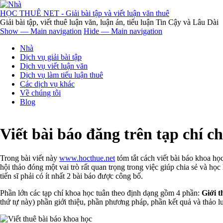
Nhảy
đến
HỌC THUÊ NET - Giải bài tập và viết luận văn thuê
nội
Giải bài tập, viết thuê luận văn, luận án, tiểu luận Tin Cậy và Lâu Dài
dung
Show — Main navigation
Hide — Main navigation
Main
Nhà
navigation
Dịch vụ giải bài tập
Dịch vụ viết luận văn
Dịch vụ làm tiểu luận thuê
Các dịch vụ khác
Về chúng tôi
Blog
Viết bài báo đăng trên tạp chí 
Trong bài viết này
www.hocthue.net
tóm tắt cách viết bài báo khoa họ
hội thảo đóng một vai trò rất quan trọng trong việc giúp chia sẻ và h
tiến sĩ phải có ít nhất 2 bài báo được công bố.
Phần lớn các tạp chí khoa học tuân theo định dạng gồm 4 phần:
Giới t
thứ tự này) phần giới thiệu, phần phương pháp, phần kết quả và thảo lu