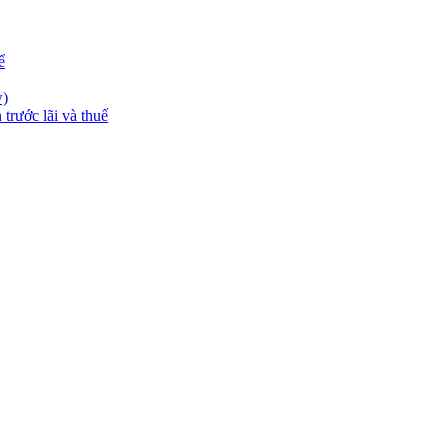
ể
w)
trước lãi và thuế