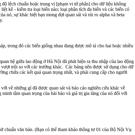
g độ lệch chuẩn hoặc trung vị [phạm vi tứ phân] cho dữ liệu không
t kê - kiểm tra loại biến nào; loại phân tích đa biến và các biến có
của nó, sự khác biệt bạn mong đợi quan sát và rủi ro alpha và beta
y.
háp, trong đó các biến giống nhau đang được mô tả cho hai hoặc nhiều
quan hệ giữa lao động ở Hà Nội đã phát hiện ra thu nhập của lao động
 vượt trội so với các trường khác. Các bảng nên được sử dụng cho dữ
ờng chứa các kết quả quan trọng nhất, và phải cung cấp cho người
ợp với về những gì đã được quan sát và báo cáo nghiên cứu khác về
inh tầm quan trọng của bài báo và giá trị gia tăng của nó đối với
hữ chuẩn văn bản. (Bạn có thể tham khảo thông tư 01 của Bộ Nội Vụ