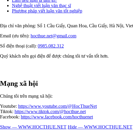
Làm tiểu luận là làm gì?
Nghệ thuật viết luận văn thạc sĩ
Phương pháp viết luận văn tốt nghiệp
Địa chỉ văn phòng: Số 1 Cầu Giấy, Quan Hoa, Cầu Giấy, Hà Nội, Vi
Email (ưu tiên):
hocthue.net@gmail.com
Số điện thoại (call):
0985.082.312
Quý khách nên gọi điện để được chúng tôi tư vấn tốt hơn.
Mạng xã hội
Chúng tôi trên mạng xã hội:
Youtube:
https://www.youtube.com/@HocThueNet
Tiktok:
https://www.tiktok.com/@hocthue.net
Facebook:
https://www.facebook.com/hocthuenet
Show — WWW.HOCTHUE.NET
Hide — WWW.HOCTHUE.NET