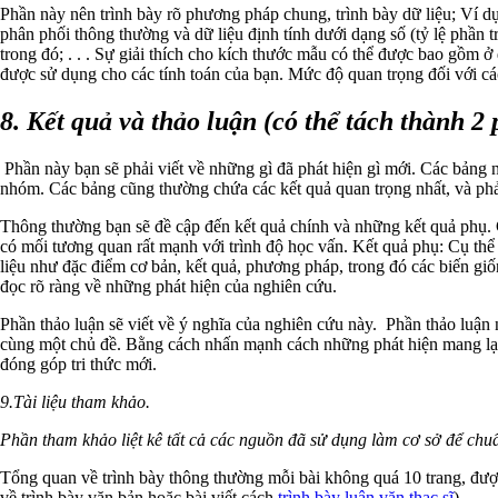
Phần này nên trình bày rõ phương pháp chung, trình bày dữ liệu; Ví d
phân phối thông thường và dữ liệu định tính dưới dạng số (tỷ lệ phần t
trong đó; . . . Sự giải thích cho kích thước mẫu có thể được bao gồm ở 
được sử dụng cho các tính toán của bạn. Mức độ quan trọng đối với c
8. Kết quả và thảo luận (có thể tách thành 2 
Phần này bạn sẽ phải viết về những gì đã phát hiện gì mới. Các bảng
nhóm. Các bảng cũng thường chứa các kết quả quan trọng nhất, và phả
Thông thường bạn sẽ đề cập đến kết quả chính và những kết quả phụ. C
có mối tương quan rất mạnh với trình độ học vấn. Kết quả phụ: Cụ th
liệu như đặc điểm cơ bản, kết quả, phương pháp, trong đó các biến g
đọc rõ ràng về những phát hiện của nghiên cứu.
Phần thảo luận sẽ viết về ý nghĩa của nghiên cứu này. Phần thảo luận 
cùng một chủ đề. Bằng cách nhấn mạnh cách những phát hiện mang lại 
đóng góp tri thức mới.
9.Tài liệu tham khảo.
Phần tham khảo liệt kê tất cả các nguồn đã sử dụng làm cơ sở để chuẩ
Tổng quan về trình bày thông thường mỗi bài không quá 10 trang, đư
về trình bày văn bản hoặc bài viết cách
trình bày luận văn thạc sĩ
)