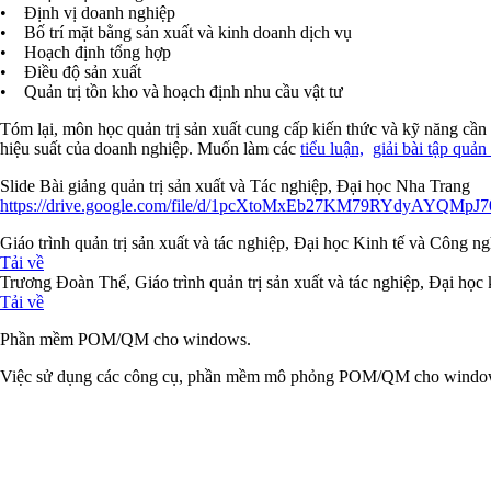
• Định vị doanh nghiệp
• Bố trí mặt bằng sản xuất và kinh doanh dịch vụ
• Hoạch định tổng hợp
• Điều độ sản xuất
• Quản trị tồn kho và hoạch định nhu cầu vật tư
Tóm lại, môn học quản trị sản xuất cung cấp kiến thức và kỹ năng cần t
hiệu suất của doanh nghiệp. Muốn làm các
tiểu luận,
giải bài tập quản 
Slide Bài giảng quản trị sản xuất và Tác nghiệp, Đại học Nha Trang
https://drive.google.com/file/d/1pcXtoMxEb27KM79RYdyAYQMpJ7
Giáo trình quản trị sản xuất và tác nghiệp, Đại học Kinh tế và Công n
Tải về
Trương Đoàn Thể, Giáo trình quản trị sản xuất và tác nghiệp, Đại h
Tải về
Phần mềm POM/QM cho windows.
Việc sử dụng các công cụ, phần mềm mô phỏng POM/QM cho windows gi