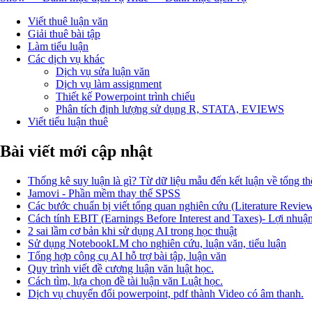
Viết thuê luận văn
Giải thuê bài tập
Làm tiểu luận
Các dịch vụ khác
Dịch vụ sửa luận văn
Dịch vụ làm assignment
Thiết kế Powerpoint trình chiếu
Phân tích định lượng sử dụng R, STATA, EVIEWS
Viết tiểu luận thuê
Bài viết mới cập nhật
Thống kê suy luận là gì? Từ dữ liệu mẫu đến kết luận về tổng th
Jamovi - Phần mềm thay thế SPSS
Các bước chuẩn bị viết tổng quan nghiên cứu (Literature Revie
Cách tính EBIT (Earnings Before Interest and Taxes)- Lợi nhuận 
2 sai lầm cơ bản khi sử dụng AI trong học thuật
Sử dụng NotebookLM cho nghiên cứu, luận văn, tiểu luận
Tổng hợp công cụ AI hỗ trợ bài tập, luận văn
Quy trình viết đề cương luận văn luật học.
Cách tìm, lựa chọn đề tài luận văn Luật học.
Dịch vụ chuyển đổi powerpoint, pdf thành Video có âm thanh.