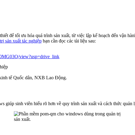
hiết để tối ưu hóa quá trình sản xuất, từ việc lập kế hoạch đến vận hà
trị sản xuất tác nghiệp
bạn cần đọc các tài liệu sau:
0MG03Q/view?usp=drive_link
ghiệp
ọc kinh tế Quốc dân, NXB Lao Động.
úp sinh viên hiểu rõ hơn về quy trình sản xuất và cách thức quản l