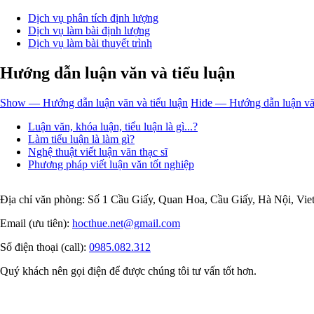
Dịch vụ phân tích định lượng
Dịch vụ làm bài định lượng
Dịch vụ làm bài thuyết trình
Hướng dẫn luận văn và tiểu luận
Show — Hướng dẫn luận văn và tiểu luận
Hide — Hướng dẫn luận văn
Luận văn, khóa luận, tiểu luận là gì...?
Làm tiểu luận là làm gì?
Nghệ thuật viết luận văn thạc sĩ
Phương pháp viết luận văn tốt nghiệp
Địa chỉ văn phòng: Số 1 Cầu Giấy, Quan Hoa, Cầu Giấy, Hà Nội, Vi
Email (ưu tiên):
hocthue.net@gmail.com
Số điện thoại (call):
0985.082.312
Quý khách nên gọi điện để được chúng tôi tư vấn tốt hơn.