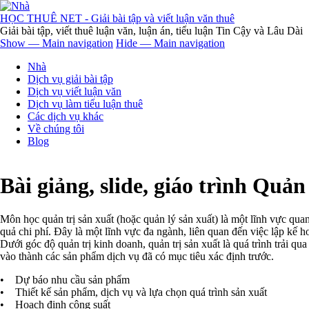
Nhảy
đến
HỌC THUÊ NET - Giải bài tập và viết luận văn thuê
nội
Giải bài tập, viết thuê luận văn, luận án, tiểu luận Tin Cậy và Lâu Dài
dung
Show — Main navigation
Hide — Main navigation
Main
Nhà
navigation
Dịch vụ giải bài tập
Dịch vụ viết luận văn
Dịch vụ làm tiểu luận thuê
Các dịch vụ khác
Về chúng tôi
Blog
Bài giảng, slide, giáo trình Quản
Môn học quản trị sản xuất (hoặc quản lý sản xuất) là một lĩnh vực quan
quả chi phí. Đây là một lĩnh vực đa ngành, liên quan đến việc lập kế h
Dưới góc độ quản trị kinh doanh, quản trị sản xuất là quá trình trải qu
vào thành các sản phẩm dịch vụ đã có mục tiêu xác định trước.
• Dự báo nhu cầu sản phẩm
• Thiết kế sản phẩm, dịch vụ và lựa chọn quá trình sản xuất
• Hoạch định công suất