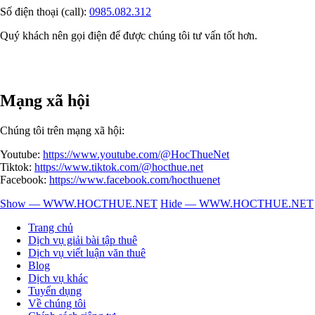
Số điện thoại (call):
0985.082.312
Quý khách nên gọi điện để được chúng tôi tư vấn tốt hơn.
Mạng xã hội
Chúng tôi trên mạng xã hội:
Youtube:
https://www.youtube.com/@HocThueNet
Tiktok:
https://www.tiktok.com/@hocthue.net
Facebook:
https://www.facebook.com/hocthuenet
Show — WWW.HOCTHUE.NET
Hide — WWW.HOCTHUE.NET
WWW.HOCTHUE.NET
Trang chủ
Dịch vụ giải bài tập thuê
Dịch vụ viết luận văn thuê
Blog
Dịch vụ khác
Tuyển dụng
Về chúng tôi