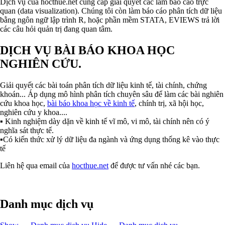
Dịch vụ của hocthue.net cung cấp giải quyết các làm báo cáo trực
quan (data visualization). Chúng tôi còn làm báo cáo phân tích dữ liệu
bằng ngôn ngữ lập trình R, hoặc phần mềm STATA, EVIEWS trả lời
các câu hỏi quản trị đang quan tâm.
DỊCH VỤ BÀI BÁO KHOA HỌC
NGHIÊN CỨU.
Giải quyết các bài toán phân tích dữ liệu kinh tế, tài chính, chứng
khoán... Áp dụng mô hình phân tích chuyên sâu để làm các bài nghiên
cứu khoa học,
bài báo khoa học về kinh tế
, chính trị, xã hội học,
nghiên cứu y khoa....
▪️ Kinh nghiệm dày dặn về kinh tế vĩ mô, vi mô, tài chính nên có ý
nghĩa sát thực tế.
▪️Có kiến thức xử lý dữ liệu đa ngành và ứng dụng thống kê vào thực
tế
Liên hệ qua email của
hocthue.net
để được tư vấn nhé các bạn.
Danh mục dịch vụ