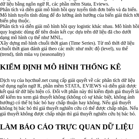
dữ liệu bằng ngôn ngữ R, các phần mềm Stata, Eviews.
Phân tích và diễn giải mô hình hồi quy tuyến tính đơn biến và đa biến.
Mô hình tuyến tính dùng để đo lường ảnh hưởng của biến giải thích tới
biến phụ thuộc.
Phân tích và diễn giải mô hình hồi quy logistic khác nhau. Mô hình hồi
quy logistic dùng để tiên đoán kết cục dựa trên dữ liệu đã cho dưới
dạng mô hình cụ thể như MNL,
Xây dựng mô hình chuỗi thời gian (Time Series). Từ mô thời dữ liệu
chuỗi thời gian đánh giá theo các mức như mức độ (level), xu thế
(trend), tính mùa vụ (seasonality)
KIỂM ĐỊNH MÔ HÌNH THỐNG KÊ
Dịch vụ của họcthuê.net cung cấp giải quyết về các phân tích dữ liệu
sử dụng ngôn ngữ R, phần mềm STATA, EVIEWS và diễn giải được
kết quả từ dữ liệu hiện có. Đối với phần này thì kiểm định giả thuyết là
để kiểm tra xem giả thuyết không (không có sự khác biệt, không ảnh
hưởng) có thể bị bác bỏ hay chấp thuận hay không. Nếu giả thuyết
không bị bác bỏ thì giả thuyết nghiên cứu có thể được chấp nhận. Nếu
giả thuyết không được chấp nhận thì giả thuyết nghiên cứu bị bác bỏ.
LÀM BÁO CÁO TRỰC QUAN DỮ LIỆU