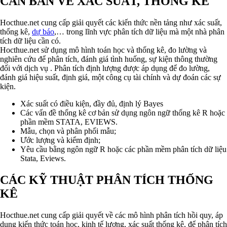
CĂN BẢN VỀ XÁC SUẤT, THỐNG KÊ
Hocthue.net cung cấp giải quyết các kiến thức nền tảng như xác suất,
thống kê,
dự báo
,… trong lĩnh vực phân tích dữ liệu mà một nhà phân
tích dữ liệu cần có.
Hocthue.net sử dụng mô hình toán học và thống kê, đo lường và
nghiên cứu để phân tích, đánh giá tình huống, sự kiện thông thường
đối với dịch vụ . Phân tích định lượng được áp dụng để đo lường,
đánh giá hiệu suất, định giá, một công cụ tài chính và dự đoán các sự
kiện.
Xác suất có điều kiện, đầy đủ, định lý Bayes
Các vấn đề thống kê cơ bản sử dụng ngôn ngữ thống kê R hoặc
phần mềm STATA, EVIEWS.
Mẫu, chọn và phân phối mẫu;
Ước lượng và kiểm định;
Yêu cầu bằng ngôn ngữ R hoặc các phần mềm phân tích dữ liệu
Stata, Eviews.
CÁC KỸ THUẬT PHÂN TÍCH THỐNG
KÊ
Hocthue.net cung cấp giải quyết về các mô hình phân tích hồi quy, áp
dụng kiến thức toán học, kinh tế lượng, xác suất thống kê, để phân tích