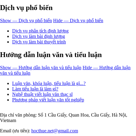
Dịch vụ phổ biến
Show — Dịch vụ phổ biến
Hide — Dịch vụ phổ biến
Dịch vụ phân tích định lượng
Dịch vụ làm bài định lượng
Dịch vụ làm bài thuyết trình
Hướng dẫn luận văn và tiểu luận
Show — Hướng dẫn luận văn và tiểu luận
Hide — Hướng dẫn luận
văn và tiểu luận
Luận văn, khóa luận, tiểu luận là gì...?
Làm tiểu luận là làm gì?
Nghệ thuật viết luận văn thạc sĩ
Phương pháp viết luận văn tốt nghiệp
Địa chỉ văn phòng: Số 1 Cầu Giấy, Quan Hoa, Cầu Giấy, Hà Nội,
Vietnam
Email (ưu tiên):
hocthue.net@gmail.com