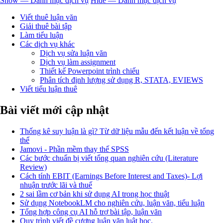
Show — Danh mục dịch vụ
Hide — Danh mục dịch vụ
Viết thuê luận văn
Giải thuê bài tập
Làm tiểu luận
Các dịch vụ khác
Dịch vụ sửa luận văn
Dịch vụ làm assignment
Thiết kế Powerpoint trình chiếu
Phân tích định lượng sử dụng R, STATA, EVIEWS
Viết tiểu luận thuê
Bài viết mới cập nhật
Thống kê suy luận là gì? Từ dữ liệu mẫu đến kết luận về tổng
thể
Jamovi - Phần mềm thay thế SPSS
Các bước chuẩn bị viết tổng quan nghiên cứu (Literature
Review)
Cách tính EBIT (Earnings Before Interest and Taxes)- Lợi
nhuận trước lãi và thuế
2 sai lầm cơ bản khi sử dụng AI trong học thuật
Sử dụng NotebookLM cho nghiên cứu, luận văn, tiểu luận
Tổng hợp công cụ AI hỗ trợ bài tập, luận văn
Quy trình viết đề cương luận văn luật học.