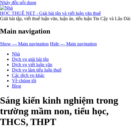
Nhảy đến nội dung
HỌC THUÊ NET - Giải bài tập và viết luận văn thuê
Giải bài tập, viết thuê luận văn, luận án, tiểu luận Tin Cậy và Lâu Dài
Main navigation
Show — Main navigation
Hide — Main navigation
Nhà
Dịch vụ giải bài tập
Dịch vụ viết luận văn
Dịch vụ làm tiểu luận thuê
Các dịch vụ khác
Về chúng tôi
Blog
Sáng kiến kinh nghiệm trong
trường mầm non, tiểu học,
THCS, THPT