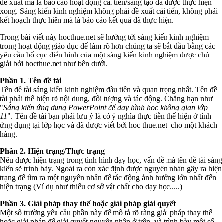
đề xuất mà là báo cáo hoạt động cải tiến/sáng tạo đã được thực hiện
xong. Sáng kiến kinh nghiệm không phải đề xuất cải tiến, không phải
kết hoạch thực hiện mà là báo cáo kết quả đã thực hiện.
Trong bài viết này hocthue.net sẽ hướng tới sáng kiến kinh nghiệm
trong hoạt động giáo dục để làm rõ hơn chúng ta sẽ bắt đầu bằng các
yêu cầu bố cục điển hình của một sáng kiến kinh nghiệm được chú
giải bởi hocthue.net như bên dưới.
Phần 1. Tên đề tài
Tên đề tài sáng kiến kinh nghiệm đầu tiên và quan trọng nhất. Tên đề
tài phải thể hiện rõ nội dung, đối tượng và tác động. Chẳng hạn như
"
Sáng kiến ứng dụng PowerPoint để dạy hình học không gian lớp
11
". Tên đề tài bạn phải lưu ý là có ý nghĩa thực tiễn thể hiện ở tính
ứng dụng tại lớp học và đã được viết bởi hoc thue.net cho một khách
hàng.
Phần 2. Hiện trạng/Thực trạng
Nêu được hiện trạng trong tình hình dạy học, vấn đề mà tên đề tài sáng
kiến sẽ trình bày. Ngoài ra còn xác định được nguyên nhân gây ra hiện
trạng để tìm ra một nguyên nhân để tác động ảnh hưởng lớn nhất đến
hiện trạng (Ví dụ như thiếu cơ sở vật chất cho dạy học.....)
Phần 3. Giải pháp thay thế hoặc giải pháp giải quyết
Một số trường yêu cầu phần này để mô tả rõ ràng giải pháp thay thế
hoặc giải pháp để giải quyết nguyên nhân ở trên và trình bày một số