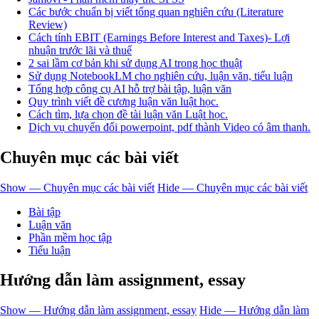
Các bước chuẩn bị viết tổng quan nghiên cứu (Literature
Review)
Cách tính EBIT (Earnings Before Interest and Taxes)- Lợi
nhuận trước lãi và thuế
2 sai lầm cơ bản khi sử dụng AI trong học thuật
Sử dụng NotebookLM cho nghiên cứu, luận văn, tiểu luận
Tổng hợp công cụ AI hỗ trợ bài tập, luận văn
Quy trình viết đề cương luận văn luật học.
Cách tìm, lựa chọn đề tài luận văn Luật học.
Dịch vụ chuyển đổi powerpoint, pdf thành Video có âm thanh.
Chuyên mục các bài viết
Show — Chuyên mục các bài viết
Hide — Chuyên mục các bài viết
Bài tập
Luận văn
Phần mềm học tập
Tiểu luận
Hướng dẫn làm assignment, essay
Show — Hướng dẫn làm assignment, essay
Hide — Hướng dẫn làm