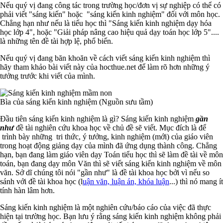
Nếu quý vị đang công tác trong trường học/đơn vị sự nghiệp có thể có
phải viết "sáng kiến" hoặc "sáng kiến kinh nghiệm" đối với môn học.
Chẳng hạn như nếu là tiểu học thì "Sáng kiến kinh nghiệm dạy hóa
học lớp 4", hoặc "Giải pháp nâng cao hiệu quả dạy toán học lớp 5"....
là những tên đề tài hợp lệ, phổ biến.
Nếu quý vị đang băn khoăn về cách viết sáng kiến kinh nghiệm thì
hãy tham khảo bài viết này của hocthue.net để làm rõ hơn những ý
tưởng trước khi viết của mình.
Bìa của sáng kiến kinh nghiệm (Nguồn sưu tầm)
Đầu tiên sáng kiến kinh nghiệm là gì? Sáng kiến kinh nghiệm
gần
như
đề tài nghiên cứu khoa học về chủ đề sẽ viết. Mục đích là để
trình bày những tri thức, ý tưởng, kinh nghiệm (mới) của giáo viên
trong hoạt động giảng dạy của mình đã ứng dụng thành công. Chẳng
hạn, bạn đang làm giáo viên dạy Toán tiểu học thì sẽ làm đề tài về môn
toán, bạn đang dạy môn Văn thì sẽ viết sáng kiến kinh nghiệm về môn
văn. Sở dĩ chúng tôi nói "gần như" là đề tài khoa học bởi vì nếu so
sánh với đề tài khoa học (l
uận văn, luận án, khóa luận
...) thì nó mang ít
tính hàn lâm hơn.
Sáng kiến kinh nghiệm là một nghiên cứu/báo cáo của việc đã thực
hiện tại trường học. Bạn lưu ý rằng sáng kiến kinh nghiệm không phải