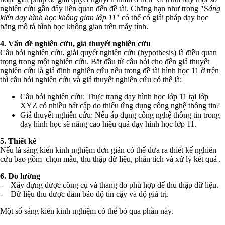
nghiên cứu gần đây liên quan đến đề tài. Chẳng hạn như trong "S
áng
kiến dạy hình học không gian lớp 11
" có thể có giải pháp dạy học
bằng mô tả hình học không gian trên máy tính.
4. Vấn đề nghiên cứu, giả thuyết nghiên cứu
Câu hỏi nghiên cứu, giải quyết nghiên cứu (hypothesis) là điều quan
trọng trong một nghiên cứu. Bắt đầu từ câu hỏi cho đến giả thuyết
nghiên cứu là giả định nghiên cứu nếu trong đề tài hình học 11 ở trên
thì câu hỏi nghiên cứu và giả thuyết nghiên cứu có thể là:
Câu hỏi nghiên cứu: Thực trạng dạy hình học lớp 11 tại lớp
XYZ có nhiều bất cập do thiếu ứng dụng công nghệ thông tin?
Giả thuyết nghiên cứu: Nếu áp dụng công nghệ thông tin trong
dạy hình học sẽ nâng cao hiệu quả dạy hình học lớp 11.
5. Thiết kế
Nếu là sáng kiến kinh nghiệm đơn giản có thể đưa ra thiết kế nghiên
cứu bao gồm chọn mẫu, thu thập dữ liệu, phân tích và xử lý kết quả .
6. Đo lường
- Xây dựng được công cụ và thang đo phù hợp để thu thập dữ liệu.
- Dữ liệu thu được đảm bảo độ tin cậy và độ giá trị.
Một số sáng kiến kinh nghiệm có thể bỏ qua phần này.