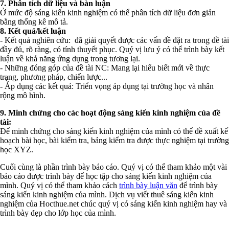
7. Phân tích dữ liệu và bàn luận
Ở mức độ sáng kiến kinh nghiệm có thể phân tích dữ liệu đơn giản
bằng thống kê mô tả.
8. Kết quả/kết luận
- Kết quả nghiên cứu: đã giải quyết được các vấn đề đặt ra trong đề tài
đầy đủ, rõ ràng, có tính thuyết phục. Quý vị lưu ý có thể trình bày kết
luận về khả năng ứng dụng trong tương lại.
- Những đóng góp của đề tài NC: Mang lại hiểu biết mới về thực
trạng, phương pháp, chiến lược...
- Áp dụng các kết quả: Triển vọng áp dụng tại trường học và nhân
rộng mô hình.
9. Minh chứng cho các hoạt động sáng kiến kinh nghiệm của đề
tài:
Để minh chứng cho sáng kiến kinh nghiệm của mình có thể đề xuất kế
hoạch bài học, bài kiểm tra, bảng kiểm tra được thực nghiệm tại trường
học XYZ.
Cuối cùng là phần trình bày báo cáo. Quý vị có thể tham khảo một vài
báo cáo được trình bày để học tập cho sáng kiến kinh nghiệm của
mình. Quý vị có thể tham khảo cách
trình bày luận văn
để trình bày
sáng kiến kinh nghiệm của mình. Dịch vụ viết thuê sáng kiến kinh
nghiệm của Hocthue.net chúc quý vị có sáng kiến kinh nghiệm hay và
trình bày đẹp cho lớp học của mình.