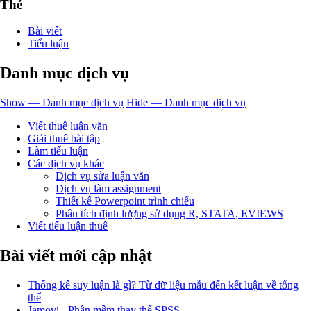
Thẻ
Bài viết
Tiểu luận
Danh mục dịch vụ
Show — Danh mục dịch vụ
Hide — Danh mục dịch vụ
Viết thuê luận văn
Giải thuê bài tập
Làm tiểu luận
Các dịch vụ khác
Dịch vụ sửa luận văn
Dịch vụ làm assignment
Thiết kế Powerpoint trình chiếu
Phân tích định lượng sử dụng R, STATA, EVIEWS
Viết tiểu luận thuê
Bài viết mới cập nhật
Thống kê suy luận là gì? Từ dữ liệu mẫu đến kết luận về tổng
thể
Jamovi - Phần mềm thay thế SPSS