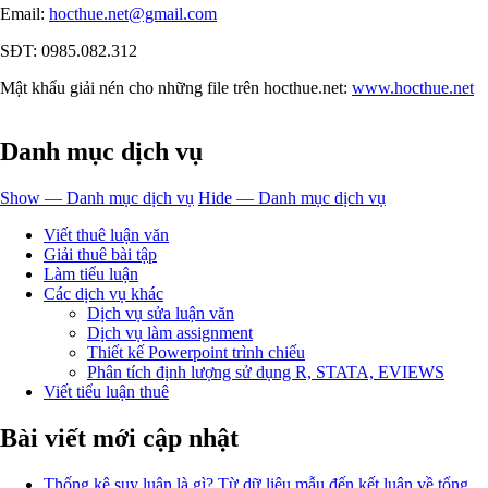
Email:
hocthue.net@gmail.com
SĐT: 0985.082.312
Mật khẩu giải nén cho những file trên hocthue.net:
www.hocthue.net
Danh mục dịch vụ
Show — Danh mục dịch vụ
Hide — Danh mục dịch vụ
Viết thuê luận văn
Giải thuê bài tập
Làm tiểu luận
Các dịch vụ khác
Dịch vụ sửa luận văn
Dịch vụ làm assignment
Thiết kế Powerpoint trình chiếu
Phân tích định lượng sử dụng R, STATA, EVIEWS
Viết tiểu luận thuê
Bài viết mới cập nhật
Thống kê suy luận là gì? Từ dữ liệu mẫu đến kết luận về tổng