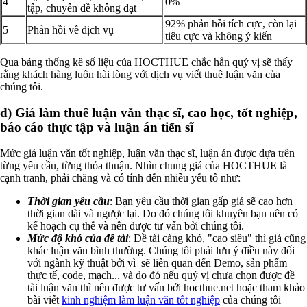
4
0%
tập, chuyên đề không đạt
92% phản hồi tích cực, còn lại
5
Phản hồi về dịch vụ
tiêu cực và không ý kiến
Qua bảng thống kê số liệu của HOCTHUE chắc hẳn quý vị sẽ thấy
rằng khách hàng luôn hài lòng với dịch vụ viết thuê luận văn của
chúng tôi.
d) Giá làm thuê luận văn thạc sĩ, cao học, tốt nghiệp,
báo cáo thực tập và luận án tiến sĩ
Mức giá luận văn tốt nghiệp, luận văn thạc sĩ, luận án được dựa trên
từng yêu cầu, từng thỏa thuận. Nhìn chung giá của HOCTHUE là
cạnh tranh, phải chăng và có tính đến nhiều yếu tố như:
Thời gian yêu cầu
: Bạn yêu cầu thời gian gấp giá sẽ cao hơn
thời gian dài và ngược lại. Do đó chúng tôi khuyên bạn nên có
kế hoạch cụ thể và nên được tư vấn bởi chúng tôi.
Mức độ khó của đề tài
: Đề tài càng khó, "cao siêu" thì giá cũng
khác luận văn bình thường. Chúng tôi phải lưu ý điều này đối
với ngành kỹ thuật bởi vì sẽ liên quan đến Demo, sản phẩm
thực tế, code, mạch... và do đó nếu quý vị chưa chọn được đề
tài luận văn thì nên được tư vấn bởi hocthue.net hoặc tham khảo
bài viết
kinh nghiệm làm luận văn tốt nghiệp
của chúng tôi