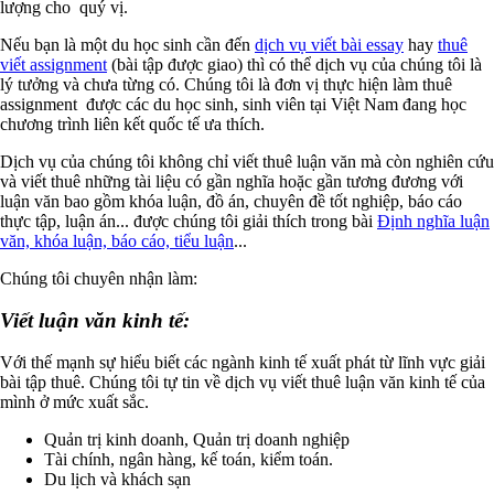
lượng cho quý vị.
Nếu bạn là một du học sinh cần đến
dịch vụ viết bài essay
hay
thuê
viết assignment
(bài tập được giao) thì có thể dịch vụ của chúng tôi là
lý tưởng và chưa từng có. Chúng tôi là đơn vị thực hiện làm thuê
assignment được các du học sinh, sinh viên tại Việt Nam đang học
chương trình liên kết quốc tế ưa thích.
Dịch vụ của chúng tôi không chỉ viết thuê luận văn mà còn nghiên cứu
và viết thuê những tài liệu có gần nghĩa hoặc gần tương đương với
luận văn bao gồm khóa luận, đồ án, chuyên đề tốt nghiệp, báo cáo
thực tập, luận án... được chúng tôi giải thích trong bài
Định nghĩa luận
văn, khóa luận, báo cáo, tiểu luận
...
Chúng tôi chuyên nhận làm:
Viết luận văn kinh tế:
Với thế mạnh sự hiểu biết các ngành kinh tế xuất phát từ lĩnh vực giải
bài tập thuê. Chúng tôi tự tin về dịch vụ viết thuê luận văn kinh tế của
mình ở mức xuất sắc.
Quản trị kinh doanh, Quản trị doanh nghiệp
Tài chính, ngân hàng, kế toán, kiểm toán.
Du lịch và khách sạn