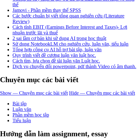
thể
Jamovi - Phần mềm thay thế SPSS
Các bước chuẩn bị viết tổng quan nghiên cứu (Literature
Review)
Cách tính EBIT (Earnings Before Interest and Taxes)- Lợi
nhuận trước lãi và thuế
2 sai lầm cơ bản khi sử dụng AI trong học thuật
Sử dụng NotebookLM cho nghiên cứu, luận văn, tiểu luận
Tổng hợp công cụ AI hỗ trợ bài tập, luận văn
Quy trình viết đề cương luận văn luật học.
Cách tìm, lựa chọn đề tài luận văn Luật học.
Dịch vụ chuyển đổi powerpoint, pdf thành Video có âm thanh.
Chuyên mục các bài viết
Show — Chuyên mục các bài viết
Hide — Chuyên mục các bài viết
Bài tập
Luận văn
Phần mềm học tập
Tiểu luận
Hướng dẫn làm assignment, essay