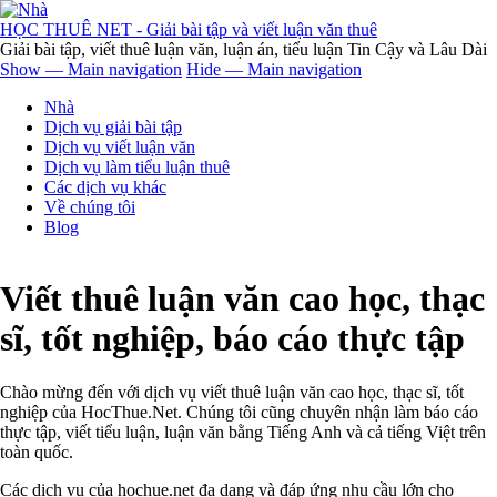
Nhảy
đến
HỌC THUÊ NET - Giải bài tập và viết luận văn thuê
nội
Giải bài tập, viết thuê luận văn, luận án, tiểu luận Tin Cậy và Lâu Dài
dung
Show — Main navigation
Hide — Main navigation
Main
Nhà
navigation
Dịch vụ giải bài tập
Dịch vụ viết luận văn
Dịch vụ làm tiểu luận thuê
Các dịch vụ khác
Về chúng tôi
Blog
Viết thuê luận văn cao học, thạc
sĩ, tốt nghiệp, báo cáo thực tập
Chào mừng đến với dịch vụ viết thuê luận văn cao học, thạc sĩ, tốt
nghiệp của HocThue.Net. Chúng tôi cũng chuyên nhận làm báo cáo
thực tập, viết tiểu luận, luận văn bằng Tiếng Anh và cả tiếng Việt trên
toàn quốc.
Các dịch vụ của hochue.net đa dạng và đáp ứng nhu cầu lớn cho