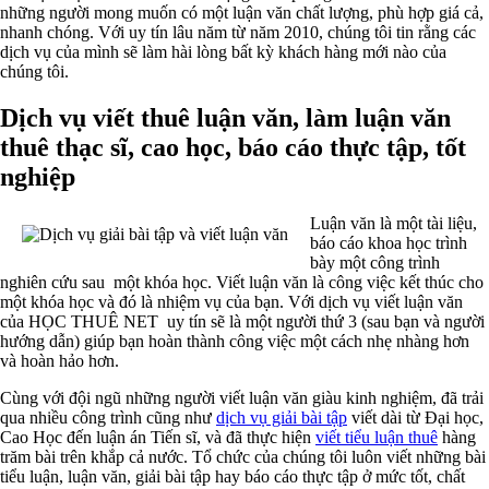
những người mong muốn có một luận văn chất lượng, phù hợp giá cả,
nhanh chóng. Với uy tín lâu năm từ năm 2010, chúng tôi tin rằng các
dịch vụ của mình sẽ làm hài lòng bất kỳ khách hàng mới nào của
chúng tôi.
Dịch vụ viết thuê luận văn, làm luận văn
thuê thạc sĩ, cao học, báo cáo thực tập, tốt
nghiệp
Luận văn là một tài liệu,
báo cáo khoa học trình
bày một công trình
nghiên cứu sau một khóa học. Viết luận văn là công việc kết thúc cho
một khóa học và đó là nhiệm vụ của bạn. Với dịch vụ viết luận văn
của HỌC THUÊ NET uy tín sẽ là một người thứ 3 (sau bạn và người
hướng dẫn) giúp bạn hoàn thành công việc một cách nhẹ nhàng hơn
và hoàn hảo hơn.
Cùng với đội ngũ những người viết luận văn giàu kinh nghiệm, đã trải
qua nhiều công trình cũng như
dịch vụ giải bài tập
viết dài từ Đại học,
Cao Học đến luận án Tiến sĩ, và đã thực hiện
viết tiểu luận thuê
hàng
trăm bài trên khắp cả nước. Tổ chức của chúng tôi luôn viết những bài
tiểu luận, luận văn, giải bài tập hay báo cáo thực tập ở mức tốt, chất