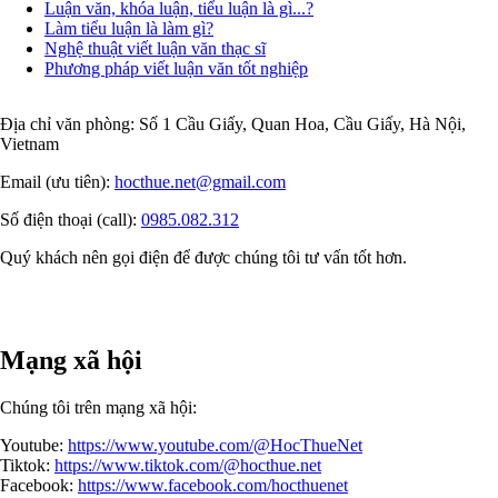
Luận văn, khóa luận, tiểu luận là gì...?
Làm tiểu luận là làm gì?
Nghệ thuật viết luận văn thạc sĩ
Phương pháp viết luận văn tốt nghiệp
Địa chỉ văn phòng: Số 1 Cầu Giấy, Quan Hoa, Cầu Giấy, Hà Nội,
Vietnam
Email (ưu tiên):
hocthue.net@gmail.com
Số điện thoại (call):
0985.082.312
Quý khách nên gọi điện để được chúng tôi tư vấn tốt hơn.
Mạng xã hội
Chúng tôi trên mạng xã hội:
Youtube:
https://www.youtube.com/@HocThueNet
Tiktok:
https://www.tiktok.com/@hocthue.net
Facebook:
https://www.facebook.com/hocthuenet