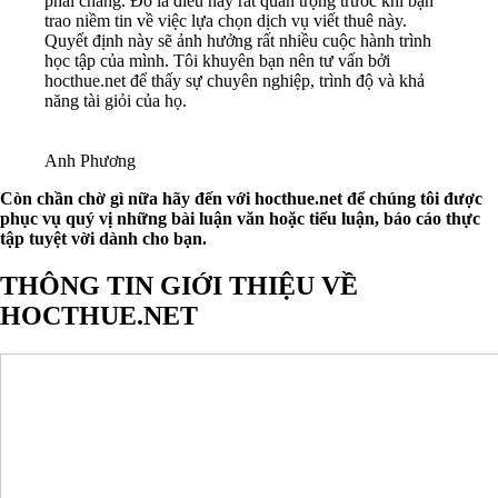
phải chăng. Đó là điều này rất quan trọng trước khi bạn
trao niềm tin về việc lựa chọn dịch vụ viết thuê này.
Quyết định này sẽ ảnh hưởng rất nhiều cuộc hành trình
học tập của mình. Tôi khuyên bạn nên tư vấn bởi
hocthue.net để thấy sự chuyên nghiệp, trình độ và khả
năng tài giỏi của họ.
Anh Phương
Còn chần chờ gì nữa hãy đến với hocthue.net để chúng tôi được
phục vụ quý vị những bài luận văn hoặc tiểu luận, báo cáo thực
tập tuyệt vời dành cho bạn.
THÔNG TIN GIỚI THIỆU VỀ
HOCTHUE.NET