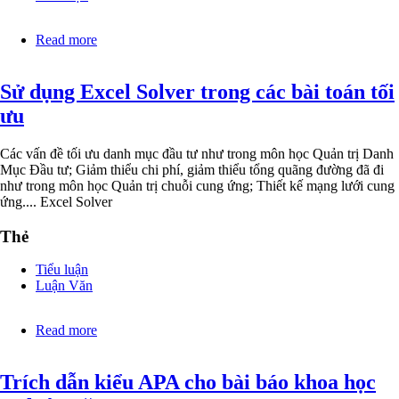
Read more
about
So
sánh
Sử dụng Excel Solver trong các bài toán tối
giữa
Giả
ưu
thuyết
và
Giả
Các vấn đề tối ưu danh mục đầu tư như trong môn học Quản trị Danh
định
Mục Đầu tư; Giảm thiểu chi phí, giảm thiểu tổng quãng đường đã đi
trong
như trong môn học Quản trị chuỗi cung ứng; Thiết kế mạng lưới cung
nghiên
ứng.... Excel Solver
cứu
(Hypothesis
Thẻ
and
Assumption
Tiểu luận
)
Luận Văn
Read more
about
Sử
dụng
Trích dẫn kiểu APA cho bài báo khoa học
Excel
Solver