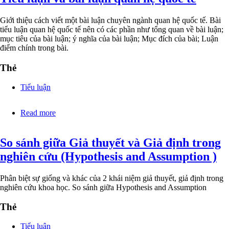
(assumptions)
của
Giới thiệu cách viết một bài luận chuyên ngành quan hệ quốc tế. Bài
mô
tiểu luận quan hệ quốc tế nên có các phần như tổng quan về bài luận;
hình
mục tiêu của bài luận; ý nghĩa của bài luận; Mục đích của bài; Luận
hồi
điểm chính trong bài.
quy
tuyến
Thẻ
tính
Tiểu luận
Read more
about
Tiểu
luận
So sánh giữa Giả thuyết và Giả định trong
và
bài
nghiên cứu (Hypothesis and Assumption )
luận
quan
hệ
Phân biệt sự giống và khác của 2 khái niệm giả thuyết, giả định trong
quốc
nghiên cứu khoa học. So sánh giữa Hypothesis and Assumption
tế
Thẻ
Tiểu luận