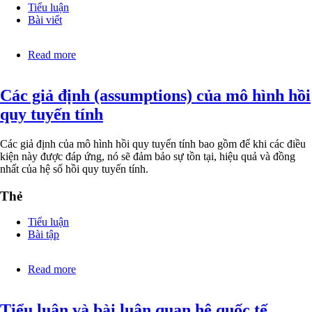
Tiểu luận
Bài viết
Read more
about
Tổng
hợp
Các giả định (assumptions) của mô hình hồi
các
bài
quy tuyến tính
assignment
mẫu.
Các giả định của mô hình hồi quy tuyến tính bao gồm để khi các điều
kiện này được đáp ứng, nó sẽ đảm bảo sự tồn tại, hiệu quả và đồng
nhất của hệ số hồi quy tuyến tính.
Thẻ
Tiểu luận
Bài tập
Read more
about
Các
giả
Tiểu luận và bài luận quan hệ quốc tế
định