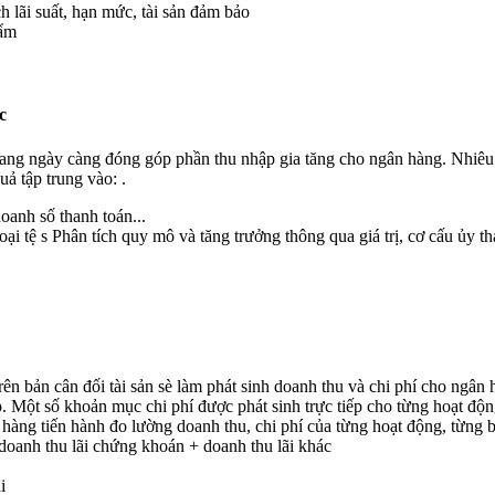
h lãi suất, hạn mức, tài sản đảm bảo
hẩm
c
đang ngày càng đóng góp phần thu nhập gia tăng cho ngân hàng. Nhiêu 
uả tập trung vào: .
oanh số thanh toán...
ại tệ s Phân tích quy mô và tăng trưởng thông qua giá trị, cơ cấu ủy th
ên bản cân đối tài sản sè làm phát sinh doanh thu và chi phí cho ngân 
iếp. Một số khoản mục chi phí được phát sinh trực tiếp cho từng hoạt 
hàng tiến hành đo lường doanh thu, chi phí của từng hoạt động, từng 
+ doanh thu lãi chứng khoán + doanh thu lãi khác
i