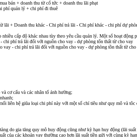
mua bán + doanh thu từ cổ tức + doanh thu lãi phạt
i phí quản lý + chi phí đi thuê
 lãi + Doanh thu khác - Chi phí trả lãi - Chi phí khác - chi phí dự ph
heo nhiều cấp độ khác nhau tùy theo yêu cầu quản lý. Một số hoạt động
 chi phí trả lãi đối với nguồn cho vay - dự phòng tốn thất từ cho vay
vay - chi phí trả lãi đối với nguồn cho vay - dự phòng tồn thất từ cho
 và cơ cấu và các nhân tố ảnh hường;
 nhanh;
ối liên hệ giũa loại chi phí này với một số chỉ tiêu như quy mô và tôc 
a tàng do gia tăng quy mô huy động cũng như kỳ hạn huy động (lãi suất
 suất của các khoản vay thường cao hơn lãi suất tiền gửi với cùng kỳ hạn,