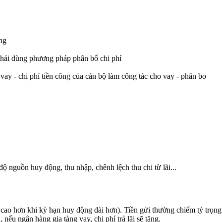
òng
 phải dùng phương pháp phân bổ chi phí
 vay - chi phí tiền công của cán bộ làm công tác cho vay - phân bo
độ nguồn huy động, thu nhập, chênh lệch thu chi từ lãi...
 cao hơn khi kỳ hạn huy động dài hơn). Tiền gửi thường chiếm tỷ trọng
 nếu ngân hàng gia tàng vay, chi phí trả lãi sẽ tăng.