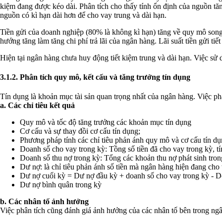
kiệm đang được kéo dài. Phân tích cho thấy tính ổn định của nguồn tăn
nguồn có kì hạn dài hơn để cho vay trung và dài hạn.
Tiền gửi của doanh nghiệp (80% là không kì hạn) tăng về quy mô song tỷ
hướng tăng làm tăng chi phí trả lãi của ngân hàng. Lãi suất tiền gửi tiế
Hiện tại ngân hàng chưa huy động tiết kiệm trung và dài hạn. Việc sử d
3.1.2. Phân tỉch quy mô, kết cấu và tăng trưởng tín dụng
Tín dụng là khoản mục tài sản quan trọng nhất của ngân hàng. Việc phân
a. Các chỉ tiêu kết quả
Quy mô và tốc độ tăng trưởng các khoản mục tín dụng
Cơ cấu và sự thay đồi cơ cấu tín dụng;
Phương pháp tính các chỉ tiêu phản ánh quy mô và cơ cấu tín dụ
Doanh số cho vay trong kỳ: Tồng số tiền đã cho vay trong kỳ, tí
Doanh số thu nợ trong kỳ: Tổng các khoản thu nợ phát sinh trong
Dư nợ: là chỉ tiêu phản ánh số tiền mà ngân hàng hiện đang cho v
Dư nợ cuối kỳ = Dư nợ đầu kỳ + doanh số cho vay trong kỳ - Do
Dư nợ bình quân trong kỳ
b. Các nhân tố ảnh hưởng
Việc phân tích cũng đánh giá ảnh hưởng của các nhân tố bên trong ngân