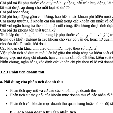
Chi phí trả lãi phụ thuộc vào quy mô huy động, cấu trúc huy động, lãi 
lãi suất được áp dụng cho mỗi loại số dư đó.
Chi phí hoạt động
Chi phí hoạt động gồm chi lương, bảo hiểm, các khoản phí (điện nước, b
Chi lương thường là khoản chi lớn nhất trong các khoản chi khác và có
Đối với ngân hàng trả theo kết quả cuối cùng, tiền lương được tính dự
Chi phí dự phòng tổn thất trong kỳ
Trích lập dự phòng tổn thất trong kỳ phụ thuộc vào quy định về tỷ lệ tr
trong quá khứ; (thường là các khoản cho vay có vấn đề, hoặc nợ quá h
cho tổn thất ỉãi suất, hối đoái,...
Các khoản chi khác tính theo định mức, hoặc theo số thực tế.
Việc phân tích sẽ đưa ra mối liên hệ giữa thu nhập ròng và kiểm soát c
trong việc mở rộng chi nhánh, hạn chế mua sắm đồ đắt tiền; kiểm soát c
Nhìn chung, ngân hàng xác định các khoản chi phí theo tỷ lệ với doanh t
3.2.3 Phân tích doanh thu
a. Nội dung của phân tích doanh thu
Phân tích quy mô và cơ cấu các khoản mục doanh thu
Phân tích sự thay đổi của khoản mục doanh thu và các nhân tố 
Phân tích các khoản mục doanh thu quan trọng hoặc có tốc độ 
b. Các khoản doanh thu cần phân tích