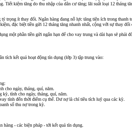
g. Tiết kiệm tãng do thu nhập của dân cư tăng; lãi suất loại 12 tháng 
 trọng ít thay đổi. Ngân hàng đang nỗ lực tăng tiện ích trong thanh to
t kiệm, đặc biệt tiền gửi 12 tháng tăng nhanh nhất, cộng với sự thay đổi
ụng một phần tiền gửi ngắn hạn để cho vay trung và dài hạn sẽ phải đối
 tích kết quả hoạt động tín dụng (lớp 3) tập trung vào:
ng:
nh cho ngày, tháng, quí, năm.
 kỳ, tính cho ngày, tháng, quí, năm.
ay tính đến thời điểm cụ thể. Dư nợ là chỉ tiêu tích luỹ qua các kỳ.
anh số thu nợ trong kỳ.
 hàng - các biện pháp - tới kết quả tín dụng.