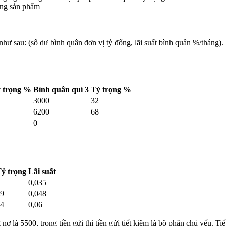
rong sản phẩm
ư sau: (số dư bình quân đơn vị tỷ đổng, lãi suất bình quân %/tháng).
 trọng %
Bình quân quí 3
Tỷ trọng %
3000
32
6200
68
0
ỷ trọng
Lãi suất
0,035
9
0,048
4
0,06
ợ là 5500, trong tiền gửi thì tiền gửi tiết kiệm là bộ phận chủ yếu. Tiế