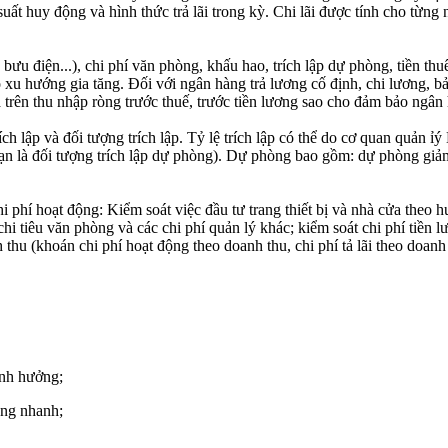
suất huy động và hình thức trả lãi trong kỳ. Chi lãi được tính cho từng
ưu điện...), chi phí văn phòng, khấu hao, trích lập dự phòng, tiền thuê
 xu hướng gia tăng. Đối với ngân hàng trả lương cố định, chi lương, b
a trên thu nhập ròng trước thuế, trước tiền lương sao cho đảm bảo ngâ
ích lập và đối tượng trích lập. Tỷ lệ trích lập có thể do cơ quan quản ỉ
ạn là đối tượng trích lập dự phòng). Dự phòng bao gồm: dự phòng giảm
hi phí hoạt động: Kiểm soát việc đầu tư trang thiết bị và nhà cửa theo 
hi tiêu văn phòng và các chi phí quản lý khác; kiểm soát chi phí tiền l
hu (khoán chi phí hoạt động theo doanh thu, chi phí tả lãi theo doanh th
ảnh hưởng;
tăng nhanh;