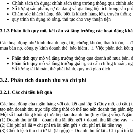
Chính sách tín dụng: chính sách tăng trưởng thông qua chính sác
Số lượng sản phẩm, sự đa dạng và gia tăng tiện ích trong sản p
Chăm sóc khách hàng, đặc biệt là khách hàng lớn, truyền thống
quy trình tín dụng rõ rảng, thủ tục cho vay thuận tiện
3.1.3 Phân tích quy mô, kết cấu và tăng trưởng các hoạt động khá
Các hoạt động như kinh doanh ngoại tệ, chứng khoán, thanh toán, ... 
mua bán nợ, công ty kinh doanh thẻ, bảo hiểm ...). Việc phân tích kết q
Phân tích quy mô và tăng trưởng thông qua doanh số mua bán, d
Phân tích quy mô và tàng trưởng giá trị, cơ cấu chứng khoán, ngo
Số lượng tài khoản, thẻ phát hành, quy mô giao dịch
3.2. Phân tích doanh thu và chi phí
3.2.1. Các chỉ tiêu kết quả
Các hoạt động của ngân hàng với các kết quả lớp 3 (Quy mô, cơ cấu) tr
tạo nên doanh thu trực tiếp đồng thời có thể tạo nên doanh thu gián t
Một số hoạt động không trực tiếp tạo doanh thu (huy động vốn). Ngân 
(1) Doanh thu từ lãi = doanh thu lãi tiền gửi + doanh thu lãi cho vay 
(2) Chi phí trả lãi = chi phí trả lãi tiền gửi + chi phí trả lãi tiền vay
(3) Chênh lệch thu chi từ lãi (lãi gộp) = Doanh thu từ lãi - Chi phí trả lã