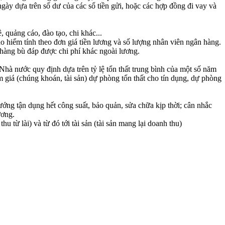
 ngày dựa trên số dư của các sổ tiền gửi, hoặc các hợp đồng đi vay và
, quảng cáo, đào tạo, chi khác...
ảo hiểm tính theo đơn giá tiền lương và số lượng nhân viên ngân hàng.
n hàng bù đáp được chi phí khác ngoài lương.
ý Nhà nước quy định dựa trên tỷ lệ tổn thất trung bình của một số năm
 giá (chúng khoán, tài sản) dự phòng tổn thất cho tín dụng, dự phòng
hướng tận dụng hết công suất, bảo quản, sửa chữa kịp thời; cân nhắc
ương.
u từ lài) và từ đó tới tài sản (tài sản mang lại doanh thu)