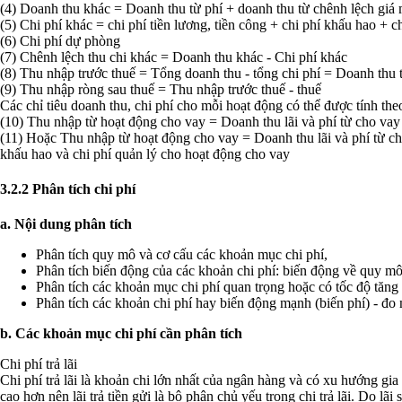
(4) Doanh thu khác = Doanh thu từ phí + doanh thu từ chênh lệch giá 
(5) Chi phí khác = chi phí tiền lương, tiền công + chi phí khấu hao + ch
(6) Chi phí dự phòng
(7) Chênh lệch thu chi khác = Doanh thu khác - Chi phí khác
(8) Thu nhập trước thuế = Tổng doanh thu - tổng chi phí = Doanh thu từ
(9) Thu nhập ròng sau thuế = Thu nhập trước thuế - thuế
Các chỉ tiêu doanh thu, chi phí cho mỗi hoạt động có thể được tính t
(10) Thu nhập từ hoạt động cho vay = Doanh thu lãi và phí từ cho vay -
(11) Hoặc Thu nhập từ hoạt động cho vay = Doanh thu lãi và phí từ cho 
khấu hao và chi phí quản lý cho hoạt động cho vay
3.2.2 Phân tích chi phí
a. Nội dung phân tích
Phân tích quy mô và cơ cấu các khoản mục chi phí,
Phân tích biến động của các khoản chi phí: biến động về quy mô
Phân tích các khoản mục chi phí quan trọng hoặc có tốc độ tăng
Phân tích các khoản chi phí hay biến động mạnh (biến phí) - đo m
b. Các khoản mục chi phí cần phân tích
Chi phí trả lãi
Chi phí trả lãi là khoản chi lớn nhất của ngân hàng và có xu hướng gi
cao hơn nên lãi trả tiền gửi là bộ phận chủ yếu trong chi trả lãi. Do lãi