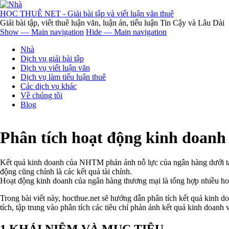
Nhảy
đến
HỌC THUÊ NET - Giải bài tập và viết luận văn thuê
nội
Giải bài tập, viết thuê luận văn, luận án, tiểu luận Tin Cậy và Lâu Dài
dung
Show — Main navigation
Hide — Main navigation
Main
Nhà
navigation
Dịch vụ giải bài tập
Dịch vụ viết luận văn
Dịch vụ làm tiểu luận thuê
Các dịch vụ khác
Về chúng tôi
Blog
Phân tích hoạt động kinh doanh
Kết quả kinh doanh của NHTM phản ánh nỗ lực của ngân hàng dưới tác 
động cũng chính là các kết quả tài chính.
Hoạt động kinh doanh của ngân hàng thương mại là tổng hợp nhiều hoạt
Trong bài viết này, hocthue.net sẽ hướng dẫn phân tích kết quả kinh 
tích, tập trung vào phân tích các tiêu chí phản ảnh kết quả kinh doanh
1.KHÁI NIỆM VÀ MỤC TIÊU