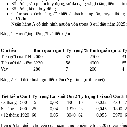
Sổ lượng sản phẩm huy động, sự đa dạng và gia tăng tiện ích t
Số lượng kênh huy động
Chăm sóc khách hàng, đặc biệt là khách hàng lớn, truyền thống
c. Vỉ dụ
Ngân hàng A có tình hình nguồn vốn trong 3 quí đầu năm 2025 nh
Bảng 1: Huy động tiền gửi và tiết kiệm
Chỉ tiêu
Bình quàn quí 1
Tỷ trọng %
Bình quân quí 2
Tỷ
Tiền gửi của DN
2000
35
2500
31
Tiền gửi tiết kiệm
3220
58
4900
65
Vay
280
7
200
4
Bảng 2: Chi tiết khoản gửi tiết kiệm (Nguồn: học thue.net)
Tiết kiêm
Quí 1
Tỷ trọng
Lãi suất
Quí 2
Tỷ trọng
Lãi suất
Quí 3
T
<3 tháng
500
15
0,03
490
10
0,032
430
7
6 tháng
800
25
0,04
1370
28
0,045
1800
2
>12 tháng
1920
60
0,05
3040
62
0,055
3970
6
Tiền gửi là nguồn chủ yếu của ngân hàng, chiếm tỷ lệ 5220 so với tổng n