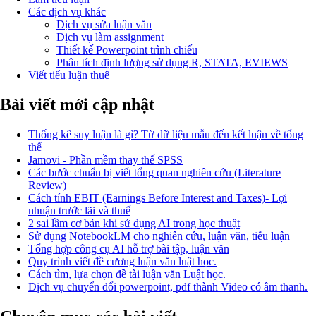
Các dịch vụ khác
Dịch vụ sửa luận văn
Dịch vụ làm assignment
Thiết kế Powerpoint trình chiếu
Phân tích định lượng sử dụng R, STATA, EVIEWS
Viết tiểu luận thuê
Bài viết mới cập nhật
Thống kê suy luận là gì? Từ dữ liệu mẫu đến kết luận về tổng
thể
Jamovi - Phần mềm thay thế SPSS
Các bước chuẩn bị viết tổng quan nghiên cứu (Literature
Review)
Cách tính EBIT (Earnings Before Interest and Taxes)- Lợi
nhuận trước lãi và thuế
2 sai lầm cơ bản khi sử dụng AI trong học thuật
Sử dụng NotebookLM cho nghiên cứu, luận văn, tiểu luận
Tổng hợp công cụ AI hỗ trợ bài tập, luận văn
Quy trình viết đề cương luận văn luật học.
Cách tìm, lựa chọn đề tài luận văn Luật học.
Dịch vụ chuyển đổi powerpoint, pdf thành Video có âm thanh.