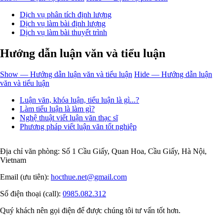
Dịch vụ phân tích định lượng
Dịch vụ làm bài định lượng
Dịch vụ làm bài thuyết trình
Hướng dẫn luận văn và tiểu luận
Show — Hướng dẫn luận văn và tiểu luận
Hide — Hướng dẫn luận
văn và tiểu luận
Luận văn, khóa luận, tiểu luận là gì...?
Làm tiểu luận là làm gì?
Nghệ thuật viết luận văn thạc sĩ
Phương pháp viết luận văn tốt nghiệp
Địa chỉ văn phòng: Số 1 Cầu Giấy, Quan Hoa, Cầu Giấy, Hà Nội,
Vietnam
Email (ưu tiên):
hocthue.net@gmail.com
Số điện thoại (call):
0985.082.312
Quý khách nên gọi điện để được chúng tôi tư vấn tốt hơn.