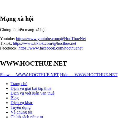
Mạng xã hội
Chúng tôi trên mạng xã hội:
Youtube:
https://www.youtube.com/@HocThueNet
Tiktok:
https://www.tiktok.com/@hocthue.net
Facebook:
https://www.facebook.com/hocthuenet
WWW.HOCTHUE.NET
Show — WWW.HOCTHUE.NET
Hide — WWW.HOCTHUE.NET
Trang chủ
Dịch vụ giải bài tập thuê
Dịch vụ viết luận văn thuê
Blog
Dịch vụ khác
Tuyển dụng
Về chúng tôi
Chính sách riêng tư