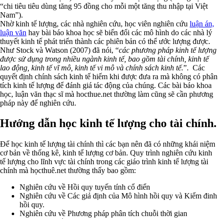
“chi tiêu tiêu dùng tăng 95 đồng cho mỗi một tăng thu nhập tại Việt
Nam”).
Nhờ kinh tế lượng, các nhà nghiên cứu, học viên nghiên cứu
luận án,
luận văn
hay bài báo khoa học sẽ biến đổi các mô hình do các nhà lý
thuyết kinh tế phát triển thành các phiên bản có thể ước lượng được.
Như Stock và Watson (2007) đã nói, “
các phương pháp kinh tế lượng
được sử dụng trong nhiều ngành kinh tế, bao gồm tài chính, kinh tế
lao động, kinh tế vĩ mô, kinh tế vi mô và chính sách kinh tế.
”. Các
quyết định chính sách kinh tế hiếm khi được đưa ra mà không có phân
tích kinh tế lượng để đánh giá tác động của chúng. Các bài báo khoa
học, luận văn thạc sĩ mà hocthue.net thường làm cũng sẽ cần phương
pháp này để nghiên cứu.
Hướng dẫn học kinh tế lượng cho tài chính.
Để học kinh tế lượng tài chính thì các bạn nên đã có những khái niệm
cơ bản về thống kê, kinh tế lượng cơ bản. Quy trình nghiên cứu kinh
tế lượng cho lĩnh vực tài chính trong các giáo trình kinh tế lượng tài
chính mà họcthuê.net thường thấy bao gồm:
Nghiên cứu về Hồi quy tuyến tính cổ điển
Nghiên cứu về Các giả định của Mô hình hồi quy và Kiểm đinh
hồi quy.
Nghiên cứu về Phương pháp phân tích chuỗi thời gian