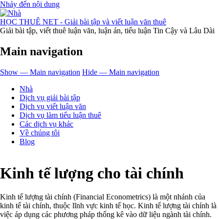
Nhảy đến nội dung
HỌC THUÊ NET - Giải bài tập và viết luận văn thuê
Giải bài tập, viết thuê luận văn, luận án, tiểu luận Tin Cậy và Lâu Dài
Main navigation
Show — Main navigation
Hide — Main navigation
Nhà
Dịch vụ giải bài tập
Dịch vụ viết luận văn
Dịch vụ làm tiểu luận thuê
Các dịch vụ khác
Về chúng tôi
Blog
Kinh tế lượng cho tài chính
Kinh tế lượng tài chính (Financial Econometrics) là một nhánh của
kinh tế tài chính, thuộc lĩnh vực kinh tế học. Kinh tế lượng tài chính là
việc áp dụng các phương pháp thống kê vào dữ liệu ngành tài chính.