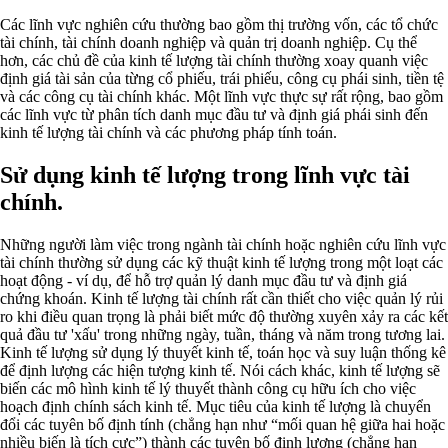
Các lĩnh vực nghiên cứu thường bao gồm thị trường vốn, các tổ chức
tài chính, tài chính doanh nghiệp và quản trị doanh nghiệp. Cụ thể
hơn, các chủ đề của kinh tế lượng tài chính thường xoay quanh việc
định giá tài sản của từng cổ phiếu, trái phiếu, công cụ phái sinh, tiền tệ
và các công cụ tài chính khác. Một lĩnh vực thực sự rất rộng, bao gồm
các lĩnh vực từ phân tích danh mục đầu tư và định giá phái sinh đến
kinh tế lượng tài chính và các phương pháp tính toán.
Sử dụng kinh tế lượng trong lĩnh vực tài
chính.
Những người làm việc trong ngành tài chính hoặc nghiên cứu lĩnh vực
tài chính thường sử dụng các kỹ thuật kinh tế lượng trong một loạt các
hoạt động - ví dụ, để hỗ trợ quản lý danh mục đầu tư và định giá
chứng khoán. Kinh tế lượng tài chính rất cần thiết cho việc quản lý rủi
ro khi điều quan trọng là phải biết mức độ thường xuyên xảy ra các kết
quả đầu tư 'xấu' trong những ngày, tuần, tháng và năm trong tương lai.
Kinh tế lượng sử dụng lý thuyết kinh tế, toán học và suy luận thống kê
để định lượng các hiện tượng kinh tế. Nói cách khác, kinh tế lượng sẽ
biến các mô hình kinh tế lý thuyết thành công cụ hữu ích cho việc
hoạch định chính sách kinh tế. Mục tiêu của kinh tế lượng là chuyển
đổi các tuyên bố định tính (chẳng hạn như “mối quan hệ giữa hai hoặc
nhiều biến là tích cực”) thành các tuyên bố định lượng (chẳng hạn