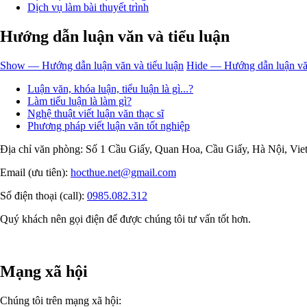
Dịch vụ làm bài thuyết trình
Hướng dẫn luận văn và tiểu luận
Show — Hướng dẫn luận văn và tiểu luận
Hide — Hướng dẫn luận văn
Luận văn, khóa luận, tiểu luận là gì...?
Làm tiểu luận là làm gì?
Nghệ thuật viết luận văn thạc sĩ
Phương pháp viết luận văn tốt nghiệp
Địa chỉ văn phòng: Số 1 Cầu Giấy, Quan Hoa, Cầu Giấy, Hà Nội, Vi
Email (ưu tiên):
hocthue.net@gmail.com
Số điện thoại (call):
0985.082.312
Quý khách nên gọi điện để được chúng tôi tư vấn tốt hơn.
Mạng xã hội
Chúng tôi trên mạng xã hội: