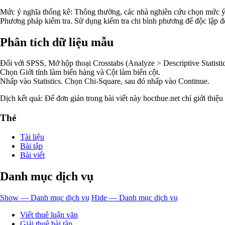
Mức ý nghĩa thống kê: Thông thường, các nhà nghiên cứu chọn mức ý n
Phương pháp kiểm tra. Sử dụng kiểm tra chi bình phương để độc lập đ
Phân tích dữ liệu mẫu
Đối với SPSS, Mở hộp thoại Crosstabs (Analyze > Descriptive Statistic
Chọn Giới tính làm biến hàng và Cột làm biến cột.
Nhấp vào Statistics. Chọn Chi-Square, sau đó nhấp vào Continue.
Dịch kết quả: Để đơn giản trong bài viết này hocthue.net chỉ giới thiệu
Thẻ
Tài liệu
Bài tập
Bài viết
Danh mục dịch vụ
Show — Danh mục dịch vụ
Hide — Danh mục dịch vụ
Viết thuê luận văn
Giải thuê bài tập