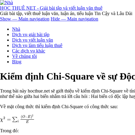
Nhảy
đến
HỌC THUÊ NET - Giải bài tập và viết luận văn thuê
nội
Giải bài tập, viết thuê luận văn, luận án, tiểu luận Tin Cậy và Lâu Dài
dung
Show — Main navigation
Hide — Main navigation
Main
Nhà
navigation
Dịch vụ giải bài tập
Dịch vụ viết luận văn
Dịch vụ làm tiểu luận thuê
Các dịch vụ khác
Về chúng tôi
Blog
Kiểm định Chi-Square về sự Độc
Trong bài này hocthue.net sẽ giới thiệu về kiểm định Chi-Square về t
như thế nào giữa hai biến nhằm trả lời câu hỏi : Hai biến có độc lập h
Về mặt công thức thì kiểm định Chi-Square có công thức sau:
2
(
−
)
O
E
2
=
∑
χ
2
=
∑
i
(
O
-
E
)
2
E
χ
i
E
Trong đó: