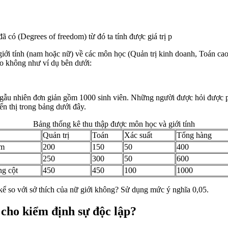
đã có (Degrees of freedom) từ đó ta tính được giá trị p
o giới tính (nam hoặc nữ) về các môn học (Quản trị kinh doanh, Toán c
ào không như ví dụ bên dưới:
ngẫu nhiên đơn giản gồm 1000 sinh viên. Những người được hỏi được ph
ển thị trong bảng dưới đây.
Bảng thống kê thu thập được môn học và giới tính
Quản trị
Toán
Xác suất
Tổng hàng
m
200
150
50
400
250
300
50
600
g cột
450
450
100
1000
kể so với sở thích của nữ giới không? Sử dụng mức ý nghĩa 0,05.
cho kiểm định sự độc lập?