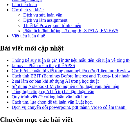
Làm tiểu luận
Các dịch vụ khác
Dịch vụ sửa luận văn
Dịch vụ làm assignment
Thiết kế Powerpoint trình chiếu
Phân tích định lượng sử dụng R, STATA, EVIEWS
Viết tiểu luận thuê
Bài viết mới cập nhật
Thống kê suy luận là gì? Từ dữ liệu mẫu đến kết luận về tổng th
Jamovi - Phần mềm thay thế SPSS
Các bước chuẩn bị viết tổng quan nghiên cứu (Literature Revie
Cách tính EBIT (Earnings Before Interest and Taxes)- Lợi nhuận 
2 sai lầm cơ bản khi sử dụng AI trong học thuật
Sử dụng NotebookLM cho nghiên cứu, luận văn, tiểu luận
Tổng hợp công cụ AI hỗ trợ bài tập, luận văn
Quy trình viết đề cương luận văn luật học.
Cách tìm, lựa chọn đề tài luận văn Luật học.
Dịch vụ chuyển đổi powerpoint, pdf thành Video có âm thanh.
Chuyên mục các bài viết