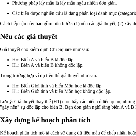
Phương pháp lấy mẫu là lấy mẫu ngẫu nhiên đơn giản.
Các biến được nghiên cứu là dạng phân loại danh mục (categorica
Cách tiếp cận này bao gồm bốn bước: (1) nêu các giả thuyết, (2) xây dự
Nêu các giả thuyết
Giả thuyết cho kiểm định Chi-Square như sau:
Ho: Biến A và biến B là độc lập.
H1: Biến A và biến B không độc lập.
Trong trường hợp ví dụ trên thì giả thuyết như sau:
Ho: Biến Giới tính và biến Môn học là độc lập.
H1: Biến Giới tính và biến Môn học không độc lập.
Lưu ý: Giả thuyết thay thế (H1) cho thấy các biến có liên quan; nhưng
"gây nên" sự độc lập cho biến B. Bạn đơn giản nghĩ rằng biến A và B 
Xây dựng kế hoạch phân tích
Kế hoạch phân tích mô tả cách sử dụng dữ liệu mẫu để chấp nhận hoặc 