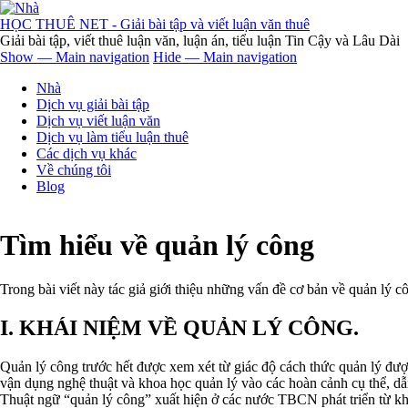
Nhảy
đến
HỌC THUÊ NET - Giải bài tập và viết luận văn thuê
nội
Giải bài tập, viết thuê luận văn, luận án, tiểu luận Tin Cậy và Lâu Dài
dung
Show — Main navigation
Hide — Main navigation
Main
Nhà
navigation
Dịch vụ giải bài tập
Dịch vụ viết luận văn
Dịch vụ làm tiểu luận thuê
Các dịch vụ khác
Về chúng tôi
Blog
Tìm hiểu về quản lý công
Trong bài viết này tác giả giới thiệu những vấn đề cơ bản về quản lý c
I. KHÁI NIỆM VỀ QUẢN LÝ CÔNG.
Quản lý công trước hết được xem xét từ giác độ cách thức quản lý đư
vận dụng nghệ thuật và khoa học quản lý vào các hoàn cảnh cụ thể, dẫ
Thuật ngữ “quản lý công” xuất hiện ở các nước TBCN phát triển từ k