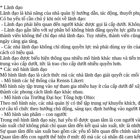
* Lãnh đạo
Lãnh đạo là khả năng của nhà quản lý hướng dẫn, tác động, thuyết phụ
Có ba yếu tố cần chú ý khi nói về lãnh đạo:
- Lãnh đạo phải liên quan đến người khác được gọi là cấp dưới. Không
- Lãnh đạo gắn liền với sự phân bổ không bình đẳng quyền lực giữa nh
thành viên không thể chỉ đạo nhà lãnh đạo. Tuy nhiên, thành viên cũn
ngày càng gia tăng.
- Các nhà lãnh đạo không chỉ dùng quyền lực mà phải dùng uy tín của
cách có hiệu quả.
Lãnh đạo được biểu hiện thông qua nhiều mô hình khác nhau và tiến tr
trung vào cấp dưới, tức là trao cho cấp dưới nhiều quyền hơn.
* Các mô hình lãnh đạo
Mô hình lãnh đạo là cách thức mà các nhà lãnh đạo giải quyết các mối
- Mô hình các hệ thống của Rensis Likert:
Mô hình này tập trung vào sự tham gia nhiều hay ít của cấp dưới để xâ
thành các phong cách lãnh đạo khác nhau.
- Mô hình của Trường Đại học Tổng hợp Ohio:
Theo mô hình này, các nhà quản lý có thể tập trung sự khuyến khích,
cơ câu tổ chức theo hướng chủ động, sáng tạo; định hướng vào người l
- Mô hình sản phẩm – con người:
Trong mô hình lãnh đạo này, hai yếu tố được quan tâm là con người v
sản xuất chứ không phải chỉ quan tâm đến kết quả sản xuất, tức là nhữ
Sự quan tâm đến sản xuất bao gồm các yếu tố liên quan đến chính sách, 
Quan tâm đến con người thể hiện ở mức độ mà các cá nhân đã cam kết, 