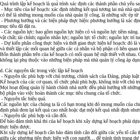
Quá trình lập kế hoạch là quá trình xác định các thành phần chủ yếu 
- Mục tiêu của kế hoạch: xác định những kết quả tương lai mà nhà qu
có thể là những mong muốn của nhà quản lý công, là những sức ép từ 
- Phương hướng và các biện pháp thực hiện: phương hướng là xác định
mục tiêu đã đặt ra.
- Các nguồn lực: bao gồm nguồn lực hiện có và nguồn lực tiềm năng.
vật chất; tài chính; nguồn nhân lực; nguồn lực tổ chức; nguồn lực trí 
- Dự kiến phân công thực hiện và thời gian thực hiện kế hoạch: đó là 
và thiết lập các mối quan hệ giữa các cá nhân và bộ phận có liên quan
Bốn thành phần trên của kế hoạch có mối quan hệ mật thiết với nhau. 
không lại phụ thuộc vào những biện pháp mà nhà quản lý công áp dụn
d. Các nguyên tắc trong việc lập kế hoạch
- Nguyên tắc phù hợp với chủ trương, chính sách của Đảng, pháp luật
Kế hoạch của các cơ quan, tổ chức phải phù hợp, không trái với chủ t
Mọi hoạt động quản lý hành chính nhà nước đều phải hướng tới những 
bộ phận vào việc hoàn thành các mục tiêu chung của tổ chức.
- Nguyên tắc hiệu quả.
Các nguồn lực của chúng ta là có hạn trong khi đó mong muốn của chún
định phải đem lại kết quả cao nhất hoặc đạt một kết quả nhất định như
- Nguyên tắc phù hợp và cân đối.
Để bảo đảm tính khả thi của kế hoạch khi xây dựng kế hoạch phải dựa 
thực hiện được.
Khi xây dựng kế hoạch cần bảo đảm tính cân đối giữa các yếu tố cấu t
giữa các phương tiện thực hiện với con người… để tránh tình trạng dư 