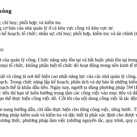
 công
 chỉ huy; phối hợp; và kiểm tra.
g cơ bản của nhà quản lý ở cả khu vực công và khu vực tư.
 kế hoạch; tổ chức; nhân sự; chỉ huy; phối hợp, kiểm tra; và tài chín
u:
của quản lý công. Chức năng này tồn tại và bắt buộc phải tồn tại tron
i tổ chức, không phân biệt tổ chức đó hoạt động trong nền kinh tế thị
ất và cũng là nơi thể hiện cao nhất năng lực của các nhà quản lý công
hoạch. Trong chức năng lập kế hoạch, phân tích và dự báo là những kiế
 hoạch thể là khâu đầu tiên. Ngày nay, người ta dùng phương pháp 5
tiêu thì bạn sẽ luôn hướng trọng tâm các công việc vào mục tiêu và đá
ạn thể thực hiện công việc đó. Cốt lõi của nội dung công việc là tác 
ẩm nang hướng dẫn, chỉ dẫn thực hiện cho từng công việc, từng bước. 
ng pháp kiểm soát và kiểm tra và đặc biệt là phải xác định cho được n
ương thức, phương pháp làm việc (những nguyên tắc, quy trình, quy cá