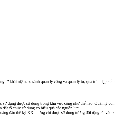
ông từ khái niệm; so sánh quản lý công và quản lý tư; quá trình lập kế
ợc sử dụng được sử dụng trong khu vực công như thế nào. Quản lý công
n dắt tổ chức sử dụng có hiệu quả các nguồn lực.
hoảng đầu thế kỷ XX nhưng chỉ được sử dụng tương đối rộng rãi vào 