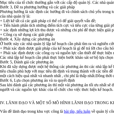
Mục tiêu của tổ chức thường gắn với các cấp độ quản lý. Các nhà quản 
Bước 3, Đề ra phương hướng và các giải pháp
Phương hướng là xác định các hướng đi và chính sách chủ yếu trong tươ
của nhà quản lý là:
+ Liệt kê tất cả các giải pháp có thể có để giải quyết vấn đề;
+ Tiến hành phân tích những điểm tích cực và tiêu cực của từng giải p
+ xác định những lợi ích thu được và những chi phí để thực hiện giải 
+ Công cụ sử dụng các giải pháp
Bước 4, Xây dựng các phương án
Ở bước này các nhà quản lý lập kế hoạch cần phải tìm ra và nghiên c
+ Phải xác định được giải pháp của kế hoạch là gì để trả lời cho câu hỏ
+ Phải xác định được các công cụ và nguồn lực cần thiết để thực hiện 
Các nhà lập kế hoạch cần phải thực hiện bước khảo sát sơ bộ lựa chọn 
Bước 5, Đánh giá các phương án
Khi đã xây dựng được một hệ thống các phương án thi các nhà lập kế 
tiêu chuẩn phù hợp với mục tiêu đã định và trung thành với các tiền đ
một cách hiệu quả nhất và nhanh nhất , chi phí là thấp nhất.Đồng thời
Bước 6, Lựa chọn phương án và ra quyết định
Sau khi đánh giá các phương án thì một vài phương án tối ưu nhất sẽ 
người và các nguồn lực khác của tổ chức cho việc thưc hiện kế hoạch.
IV. LĂNH ĐẠO VÀ MỘT SỐ MÔ HÌNH LÃNH ĐẠO TRONG 
Vấn đề lãnh đạo trong khu vực công là
bài tập, tiểu luận
về quản lý côn