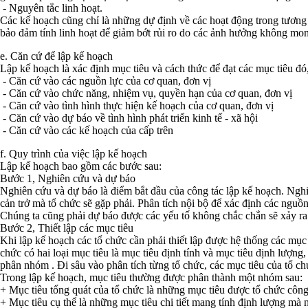
- Nguyên tắc linh hoạt.
Các kế hoạch cũng chỉ là những dự định về các hoạt động trong tương l
bảo đảm tính linh hoạt để giảm bớt rủi ro do các ảnh hưởng không mon
e. Căn cứ để lập kế hoạch
Lập kế hoạch là xác định mục tiêu và cách thức để đạt các mục tiêu đó
- Căn cứ vào các nguồn lực của cơ quan, đơn vị
- Căn cứ vào chức năng, nhiệm vụ, quyền hạn của cơ quan, đơn vị
- Căn cứ vào tình hình thực hiện kế hoạch của cơ quan, đơn vị
- Căn cứ vào dự báo về tình hình phát triển kinh tế - xã hội
- Căn cứ vào các kế hoạch của cấp trên
f. Quy trình của việc lập kế hoạch
Lập kế hoạch bao gồm các bước sau:
Bước 1, Nghiên cứu và dự báo
Nghiên cứu và dự báo là điểm bắt đầu của công tác lập kế hoạch. Nghiê
cản trở mà tổ chức sẽ gặp phải. Phân tích nội bộ để xác định các nguồ
Chúng ta cũng phải dự báo được các yếu tố không chắc chắn sẽ xảy ra 
Bước 2, Thiết lập các mục tiêu
Khi lập kế hoạch các tổ chức cần phải thiết lập được hệ thống các mục
chức có hai loại mục tiêu là mục tiêu định tính và mục tiêu định lượng
phân nhóm . Đi sâu vào phân tích từng tổ chức, các mục tiêu của tổ c
Trong lập kế hoạch, mục tiêu thường được phân thành một nhóm sau:
+ Mục tiêu tổng quát của tổ chức là những mục tiêu được tổ chức công
+ Mục tiêu cụ thể là những mục tiêu chi tiết mang tính định lượng mà