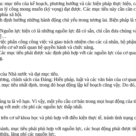
sau: mục tiêu của kế hoạch, phương hướng và các biện pháp thực hiện, 
ản lý công mong muốn (kỳ vọng) đạt được. Các mục tiêu này cần căn cứ
phía xã hội.
 định hướng những hành động chủ yếu trong tương lai. Biện pháp là x
 Nguồn lực hiện có là những nguồn lực đã có sẵn, chỉ cần đưa chúng 
tuệ…
việc phân công công việc và giao trách nhiệm cho các cá nhân, bộ phận
 trên cơ sở mối quan hệ quyền hành và chức năng.
Các mục tiêu phải được xác định phù hợp với các nguồn lực của cơ qua
g.
 của Nhà nước và đạt mục tiêu.
rương, chính sách của Đảng; Hiến pháp, luật và các văn bản của cơ qua
mục tiêu nhất định, trong đó hoạt động lập kế hoạch cũng vậy. Do đó,
g ta là vô hạn. Vì vậy, một yêu cầu cơ bản trong mọi hoạt động của tổ
ng với mức chi phí các nguồn lực thấp nhất.
trên cơ sở khoa học và phù hợp với điều kiện thực tế, tránh tình trạn
hành, mục tiêu phải phù hợp với nguồn lực, các hoạt động phải được ti
thừa, lãng phí các nguồn lực.