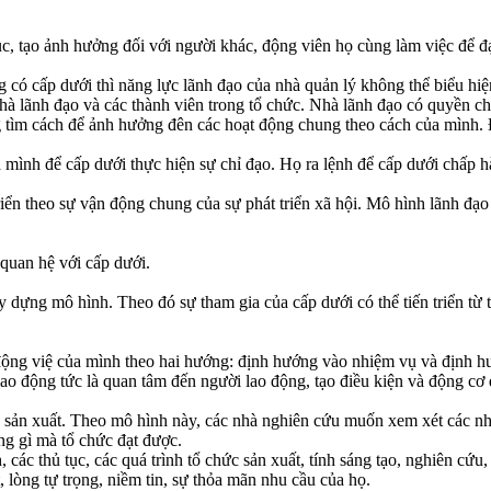
c, tạo ảnh hưởng đối với người khác, động viên họ cùng làm việc để đ
 có cấp dưới thì năng lực lãnh đạo của nhà quản lý không thể biểu hiệ
à lãnh đạo và các thành viên trong tổ chức. Nhà lãnh đạo có quyền ch
g tìm cách để ảnh hưởng đên các hoạt động chung theo cách của mình. 
 mình để cấp dưới thực hiện sự chỉ đạo. Họ ra lệnh để cấp dưới chấp 
iển theo sự vận động chung của sự phát triển xã hội. Mô hình lãnh đạo
 quan hệ với cấp dưới.
y dựng mô hình. Theo đó sự tham gia của cấp dưới có thể tiến triển từ 
 động việ của mình theo hai hướng: định hướng vào nhiệm vụ và định h
ao động tức là quan tâm đến người lao động, tạo điều kiện và động cơ 
à sản xuất. Theo mô hình này, các nhà nghiên cứu muốn xem xét các n
ng gì mà tổ chức đạt được.
các thủ tục, các quá trình tổ chức sản xuất, tính sáng tạo, nghiên cứu
lòng tự trọng, niềm tin, sự thỏa mãn nhu cầu của họ.