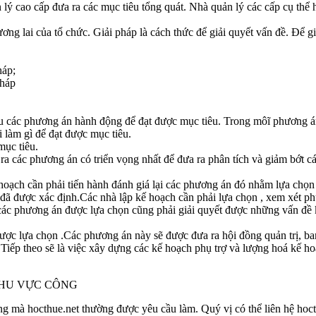
lý cao cấp đưa ra các mục tiêu tổng quát. Nhà quản lý các cấp cụ thể 
ng lai của tổ chức. Giải pháp là cách thức để giải quyết vấn đề. Để g
háp;
pháp
ứu các phương án hành động để đạt được mục tiêu. Trong môĩ phương án
i làm gì để đạt được mục tiêu.
mục tiêu.
ra các phương án có triển vọng nhất để đưa ra phân tích và giảm bớt c
hoạch cần phải tiến hành đánh giá lại các phương án đó nhằm lựa chọ
ề đã được xác định.Các nhà lập kế hoạch cần phải lựa chọn , xem xét ph
 các phương án được lựa chọn cũng phải giải quyết được những vấn đề k
được lựa chọn .Các phương án này sẽ được đưa ra hội đồng quản trị, b
 Tiếp theo sẽ là việc xây dựng các kế hoạch phụ trợ và lượng hoá kế h
KHU VỰC CÔNG
g mà hocthue.net thường được yêu cầu làm. Quý vị có thể liên hệ hoct