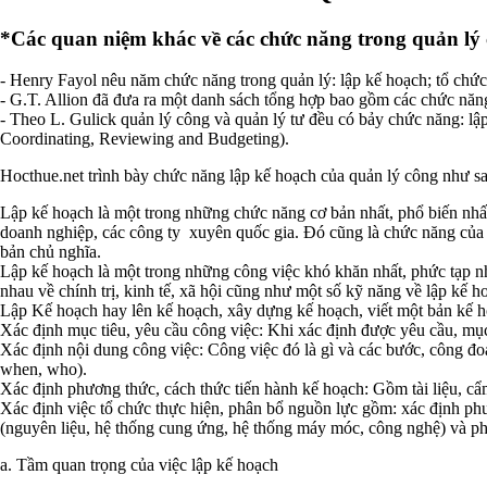
*Các quan niệm khác về các chức năng trong quản lý
- Henry Fayol nêu năm chức năng trong quản lý: lập kế hoạch; tổ chức;
- G.T. Allion đã đưa ra một danh sách tổng hợp bao gồm các chức năn
- Theo L. Gulick quản lý công và quản lý tư đều có bảy chức năng: lập
Coordinating, Reviewing and Budgeting).
Hocthue.net trình bày chức năng lập kế hoạch của quản lý công như sa
Lập kế hoạch là một trong những chức năng cơ bản nhất, phổ biến nhất 
doanh nghiệp, các công ty xuyên quốc gia. Đó cũng là chức năng của mọ
bản chủ nghĩa.
Lập kế hoạch là một trong những công việc khó khăn nhất, phức tạp nh
nhau về chính trị, kinh tế, xã hội cũng như một số kỹ năng về lập kế 
Lập Kế hoạch hay lên kế hoạch, xây dựng kế hoạch, viết một bản kế
Xác định mục tiêu, yêu cầu công việc: Khi xác định được yêu cầu, mục 
Xác định nội dung công việc: Công việc đó là gì và các bước, công đo
when, who).
Xác định phương thức, cách thức tiến hành kế hoạch: Gồm tài liệu, c
Xác định việc tổ chức thực hiện, phân bổ nguồn lực gồm: xác định phươ
(nguyên liệu, hệ thống cung ứng, hệ thống máy móc, công nghệ) và ph
a. Tầm quan trọng của việc lập kế hoạch