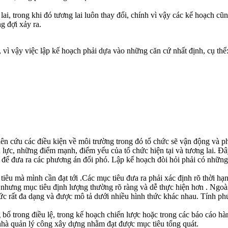
ai, trong khi đó tương lai luôn thay đổi, chính vì vậy các kế hoạch c
g đợi xảy ra.
, vì vậy việc lập kế hoạch phải dựa vào những căn cứ nhất định, cụ thể
n cứu các điều kiện về môi trường trong đó tổ chức sẽ vận động và phát
n lực, những điểm mạnh, điểm yếu của tổ chức hiện tại và tương lai. Đâ
để đưa ra các phương án đối phó. Lập kế hoạch đòi hỏi phải có những 
 tiêu mà mình cần đạt tới .Các mục tiêu đưa ra phải xác định rõ thời h
, nhưng mục tiêu định lượng thường rõ ràng và dễ thực hiện hơn . Ngoài
hức rất đa dạng và được mô tả dưới nhiều hình thức khác nhau. Tính ph
 bố trong điều lệ, trong kế hoạch chiến lược hoặc trong các báo cáo h
 nhà quản lý công xây dựng nhằm đạt được mục tiêu tổng quát.