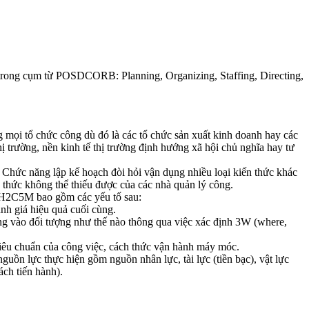
h (trong cụm từ POSDCORB: Planning, Organizing, Staffing, Directing,
g mọi tổ chức công dù đó là các tổ chức sản xuất kinh doanh hay các
 trường, nền kinh tế thị trường định hướng xã hội chủ nghĩa hay tư
. Chức năng lập kế hoạch đòi hỏi vận dụng nhiều loại kiến thức khác
n thức không thể thiếu được của các nhà quản lý công.
W1H2C5M bao gồm các yếu tố sau:
nh giá hiệu quả cuối cùng.
động vào đối tượng như thế nào thông qua việc xác định 3W (where,
Tiêu chuẩn của công việc, cách thức vận hành máy móc.
guồn lực thực hiện gồm nguồn nhân lực, tài lực (tiền bạc), vật lực
ch tiến hành).