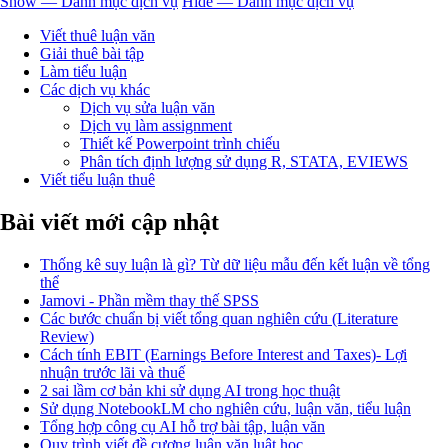
Show — Danh mục dịch vụ
Hide — Danh mục dịch vụ
Viết thuê luận văn
Giải thuê bài tập
Làm tiểu luận
Các dịch vụ khác
Dịch vụ sửa luận văn
Dịch vụ làm assignment
Thiết kế Powerpoint trình chiếu
Phân tích định lượng sử dụng R, STATA, EVIEWS
Viết tiểu luận thuê
Bài viết mới cập nhật
Thống kê suy luận là gì? Từ dữ liệu mẫu đến kết luận về tổng
thể
Jamovi - Phần mềm thay thế SPSS
Các bước chuẩn bị viết tổng quan nghiên cứu (Literature
Review)
Cách tính EBIT (Earnings Before Interest and Taxes)- Lợi
nhuận trước lãi và thuế
2 sai lầm cơ bản khi sử dụng AI trong học thuật
Sử dụng NotebookLM cho nghiên cứu, luận văn, tiểu luận
Tổng hợp công cụ AI hỗ trợ bài tập, luận văn
Quy trình viết đề cương luận văn luật học.