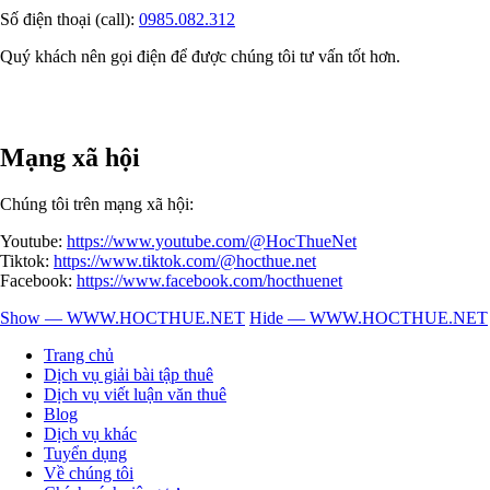
Số điện thoại (call):
0985.082.312
Quý khách nên gọi điện để được chúng tôi tư vấn tốt hơn.
Mạng xã hội
Chúng tôi trên mạng xã hội:
Youtube:
https://www.youtube.com/@HocThueNet
Tiktok:
https://www.tiktok.com/@hocthue.net
Facebook:
https://www.facebook.com/hocthuenet
Show — WWW.HOCTHUE.NET
Hide — WWW.HOCTHUE.NET
WWW.HOCTHUE.NET
Trang chủ
Dịch vụ giải bài tập thuê
Dịch vụ viết luận văn thuê
Blog
Dịch vụ khác
Tuyển dụng
Về chúng tôi