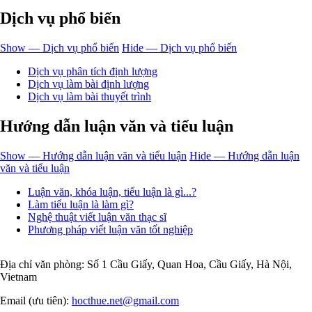
Dịch vụ phổ biến
Show — Dịch vụ phổ biến
Hide — Dịch vụ phổ biến
Dịch vụ phân tích định lượng
Dịch vụ làm bài định lượng
Dịch vụ làm bài thuyết trình
Hướng dẫn luận văn và tiểu luận
Show — Hướng dẫn luận văn và tiểu luận
Hide — Hướng dẫn luận
văn và tiểu luận
Luận văn, khóa luận, tiểu luận là gì...?
Làm tiểu luận là làm gì?
Nghệ thuật viết luận văn thạc sĩ
Phương pháp viết luận văn tốt nghiệp
Địa chỉ văn phòng: Số 1 Cầu Giấy, Quan Hoa, Cầu Giấy, Hà Nội,
Vietnam
Email (ưu tiên):
hocthue.net@gmail.com