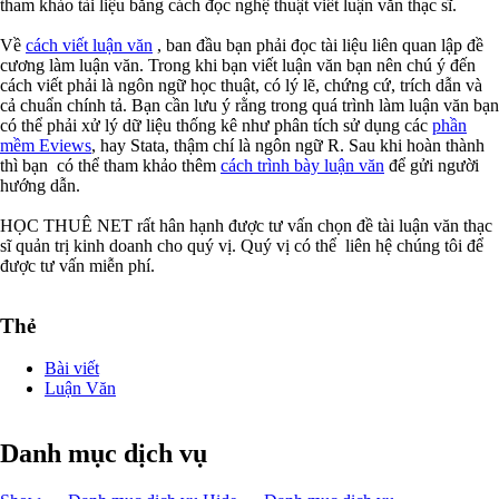
tham khảo tài liệu bằng cách đọc nghệ thuật viết luận văn thạc sĩ.
Về
cách viết luận văn
, ban đầu bạn phải đọc tài liệu liên quan lập đề
cương làm luận văn. Trong khi bạn viết luận văn bạn nên chú ý đến
cách viết phải là ngôn ngữ học thuật, có lý lẽ, chứng cứ, trích dẫn và
cả chuẩn chính tả. Bạn cần lưu ý rằng trong quá trình làm luận văn bạn
có thể phải xử lý dữ liệu thống kê như phân tích sử dụng các
phần
mềm Eviews
, hay Stata, thậm chí là ngôn ngữ R. Sau khi hoàn thành
thì bạn có thể tham khảo thêm
cách trình bày luận văn
để gửi người
hướng dẫn.
HỌC THUÊ NET rất hân hạnh được tư vấn chọn đề tài luận văn thạc
sĩ quản trị kinh doanh cho quý vị. Quý vị có thể liên hệ chúng tôi để
được tư vấn miễn phí.
Thẻ
Bài viết
Luận Văn
Danh mục dịch vụ