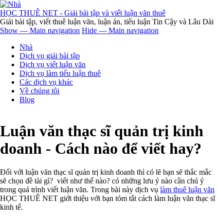
Nhảy
đến
HỌC THUÊ NET - Giải bài tập và viết luận văn thuê
nội
Giải bài tập, viết thuê luận văn, luận án, tiểu luận Tin Cậy và Lâu Dài
dung
Show — Main navigation
Hide — Main navigation
Main
Nhà
navigation
Dịch vụ giải bài tập
Dịch vụ viết luận văn
Dịch vụ làm tiểu luận thuê
Các dịch vụ khác
Về chúng tôi
Blog
Luận văn thạc sĩ quản trị kinh
doanh - Cách nào để viết hay?
Đối với luận văn thạc sĩ quản trị kinh doanh thì có lẽ bạn sẽ thắc mắc
sẽ chọn đề tài gì? viết như thế nào? có những lưu ý nào cần chú ý
trong quá trình viết luận văn. Trong bài này dịch vụ
làm thuê luận văn
HỌC THUÊ NET giới thiệu với bạn tóm tắt cách làm luận văn thạc sĩ
kinh tế.