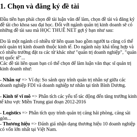
1. Chọn và đăng ký đề tài
Đầu tiên bạn phải chọn đề tài luận văn để làm, chọn đề tài và đăng ký
đề tài cho khoa sau đại học. Đối với ngành quản trị kinh doanh sẽ có
những đề tài sau mà HỌC THUÊ NET gợi ý bạn như sau:
Do là một ngành có nhiều từ liên quan bao gồm người ta cũng có thể
nói quản trị kinh doanh thuộc kinh tế. Do ngành này khá tổng hợp và
có nhiều trường đặt ra các từ khác như "quản trị doanh nghiệp", "quản
trị quốc tế"...
Các đề tài liên quan bạn có thể chọn để làm luận văn thạc sĩ quản trị
kinh doanh như:
- Nhân sự
=> Ví dụ: So sánh quy trình quản trị nhân sự giữa các
doanh nghiệp FDI và doanh nghiệp tư nhân tại tỉnh Bình Dương.
- Kinh tế vĩ mô
=> Phân tích các yếu tố tác động đến tăng trưởng kinh
tế khu vực Miền Trung giai đoạn 2012-2016
- Logistics
=> Phân tích quy trình quản trị cảng hải phòng, cảng sài
gòn...
- Thương hiệu
=> Đánh giá nhận dạng thương hiệu 10 doanh nghiệp
có vốn lớn nhất tại Việt Nam.