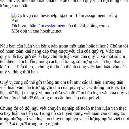
và làm việc theo thời hạn chặt chẽ để đảm bảo quý vị có nội dung chất
lượng cao nhất.
Dịch vụ
nhận làm assignment
của thesishelping.com -
Một đơn vị của hocthue.net
Nếu bạn cần luận văn bằng gấp trong một tuần hoặc ít hơn? Chúng tôi
có hoàn toàn khả năng đáp ứng được yêu cầu của quý vị. Việc của
quý vị là hãy gửi đề tài hay chủ đề luận văn của quý vị và một số chi
tiết thêm - trích dẫn phong cách, số trang, số lượng các tài liệu tham
khảo .... Tiếp theo, - chúng tôi hoàn thành công việc làm luận văn của
quý vị đúng thời hạn
Quý vị cũng có thể gửi thông tin chi tiết như các tài liệu Hướng dẫn
viết luận văn của trường, ghi chú của quý vị và các thông tin khác (số
liệu, dữ liệu) mà quý vị muốn đưa vào để đảm bảo luận văn của quý vị
được tùy chỉnh để đáp ứng nhu cầu học tập của quý vị.
Chúng tôi có đội ngũ viết chuyên nghiệp để hoàn thành luận văn thạc
sĩ hay luận án tiến sĩ. Trong hồ sơ tuyển dụng viết luận văn chúng tôi
trong những cố vấn luận án chuyên nghiệp và số lượng người viết có ít
nhất 3-4 người trong từng ngành.