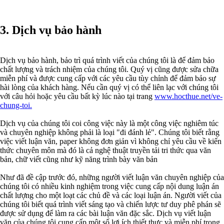
3. Dịch vụ bảo hành
Dịch vụ bảo hành, bảo trì quá trình viết của chúng tôi là để đảm bảo
chất lượng và trách nhiệm của chúng tôi. Quý vị cũng được sửa chữa
miễn phí và được cung cấp với các yêu cầu tùy chỉnh để đảm bảo sự
hài lòng của khách hàng. Nếu cần quý vị có thể liên lạc với chúng tôi
với câu hỏi hoặc yêu cầu bất kỳ lúc nào tại trang
www.hocthue.net/ve-
chung-toi.
Dịch vụ của chúng tôi coi công việc này là một công việc nghiêm túc
và chuyên nghiệp không phải là loại "đi đánh lẻ". Chúng tôi biết rằng
việc viết luận văn, paper không đơn giản vì không chỉ yêu cầu về kiến
thức chuyên môn mà đó là cả nghệ thuật truyền tải tri thức qua văn
bản, chữ viết cũng như kỹ năng trình bày văn bản
Như đã đề cập trước đó, những người viết luận văn chuyên nghiệp của
chúng tôi có nhiều kinh nghiệm trong việc cung cấp nội dung luận án
chất lượng cho một loạt các chủ đề và các loại luận án. Người viết của
chúng tôi biết quá trình viết sáng tạo và chiến lược tư duy phê phán sẽ
được sử dụng để làm ra các bài luận văn đặc sắc. Dịch vụ viết luận
văn của chúng tôi cung cấp một số lợi ích thiết thực và miễn phí trong