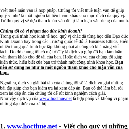
Viết thuê luận văn là hợp pháp. Chúng tôi viết thuê luận văn để giúp
quý vị như là một nguồn tài liệu tham khảo cho mục đích của quý vị.
Từ đó quý vị sẽ dựa tham khảo vào để tự làm luận văn riêng của mình.
Chúng tôi có vi phạm đạo đức kinh doanh?
Trong quá trình học kinh tế học, quý vị chắc đã từng học đến Đạo đức
Kinh Doanh hay trong các Trường quốc tế đó là Business Ethics. Hiển
nhiên trong quá trình học tập không phải ai cũng có khả năng viết
lách. Do đó chúng tôi có mặt ở đây là dịch vụ giúp đỡ bạn làm luận
văn tham khảo cho đề tài của bạn. Hoặc dịch vụ của chúng tôi giúp
kiến thức, hiểu biết của bạn trở thành một công trình khoa học.
Bạn
nên sử dụng nó như là một nguồn tham khảo cho luận văn của
bạn.
Ngoài ra, dịch vụ giải bài tập của chúng tôi sẽ là dịch vụ giải những
bài tập giúp cho bạn kiểm tra lại xem đáp án. Bạn có thể làm bài rồi
xem lại đáp án của chúng tôi để rút kinh nghiệm cách giải.
Như vậy dịch vụ của
www.hocthue.net
là hợp pháp và không vi phạm
những đạo đức của xã hội.
1.
www.hocthue.net
- Viết cho quý vị những