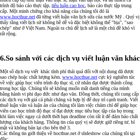
trình độ báo cáo thực tập,
tiểu luận cao học
, báo cáo thực tập trung
cấp. Một minh chứng cho khả năng của chúng tôi đó là
www.hocthue.net
đã từng viết luận văn lịch sửa của nước Mỹ . Quý vị
thấy rằng viết lịch sử không hề dễ và đặc biệt không thể "bịa", "sao
chép" như ở Việt Nam. Ngoài ra chủ đề lịch sử là một chủ đề khó vì
rất rộng.
6.So sánh với các dịch vụ viết luận văn khác
Một số dịch vụ viết khác tính phí thái quá đối với nội dung đã được
sao chép hoặc chất lượng kém.
www.hocthue.net
cực kỳ nghiêm túc
về việc giúp học viên trình đọ thạc sĩ, cử nhân đạt được thành công
trong học tập. Chúng tôi sẽ không muốn mất danh tiếng của mình
bằng hành vi phi đạo đức như đạo văn. Đồng thời, chúng tôi cung cấp
các dịch vụ với giá cả phải chăng và hợp lý để duy trì cạnh tranh. Viết
thuê luận văn và luận án của chúng tôi làm việc chăm chỉ để giúp học
viên cao học trình độ thạc sĩ đạt được mục tiêu học tập của họ trong
khi làm việc ngay cả dưới thời hạn deadline còn rất ít để đảm bảo chất
lượng của khách hàng. Thông tin của quý vị sẽ được giữ riêng tư, bí
mật và không bán lại cho bên thứ 3.
Các thông tin giới thiệu về hocthue.net ở slideshow của chúng tôi tại
đây: