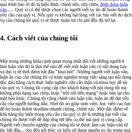
quá trình bảo trì đó là hiệu đính, chỉnh sửa, sửa chữa,
định dạng luận
văn
..... Quý vị có thể được chọn các người viết uy tín để hoàn thành
yêu cầu của quý vị. Nếu quý vị không hài lòng với các bài viết do dịch
vụ của chúng tôi quý vị sẽ được hoàn trả chi phí đầy đủ trở lại.
4. Cách viết của chúng tôi
Một trong những khía cạnh quan trọng nhất đối với những người ít
làm luận văn đó là làm thế nào để viết một luận văn có nội dung hay
và thú vị từ thời điểm bắt đầu "khai bút". Những người viết luận văn,
luận án của của chúng tôi có kinh nghiệm trong việc sáng tạo nội dung
độc đáo bằng cách thực hiện nghiên cứu cẩn thận và khoa học đề tài
của quý vị. Chúng tôi cung cấp cho khách hàng với nội dung tốt mà
không phải dạng sao chép, hoặc "trôi nổi trên mạng" hoặc bán lại cho
một bên khác. Chúng tôi cũng chỉnh sửa luận văn, luận án để đạt yêu
cầu của người hướng dẫn. Nhờ đó nó giúp sinh viên, học viên cao học
để họ hoàn thành deadline nhanh chóng, chính xác. Một đặc điểm về
khả năng tùy biến trong yêu cầu của quý vị đó là những bài viết của
chúng tôi được viết để đáp ứng dữ liệu cụ thể mà quý vị cung cấp.
Người viết chuyên nghiệp của chúng tôi sẽ được làm các luận văn từ
lúc bắt đầu... cho đến kết thúc và luôn sử dụng nguồn uy tín trong quá