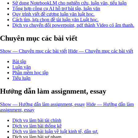
Sử dụng NotebookLM cho nghiên cứu, luận văn, tiểu luận
Tổng hợp công cụ AI hỗ trợ bài tập, luận văn
Quy trình viết đề cương luận văn luật học.
Cách tìm, lựa chọn đề tài luận văn Luật học.
Dịch vụ chuyển đổi powerpoint, pdf thành Video có âm thanh.
Chuyên mục các bài viết
Show — Chuyên mục các bài viết
Hide — Chuyên mục các bài viết
Bài tập
Luận văn
Phần mềm học tập
Tiểu luận
Hướng dẫn làm assignment, essay
Show — Hướng dẫn làm assignment, essay
Hide — Hướng dẫn làm
assignment, essay
Dịch vụ làm bài tài chính
Dịch vụ làm bài thống kê
Dịch vụ làm bài luận về luật kinh tế, dân sự.
Dịch vụ làm bài sư phạm.