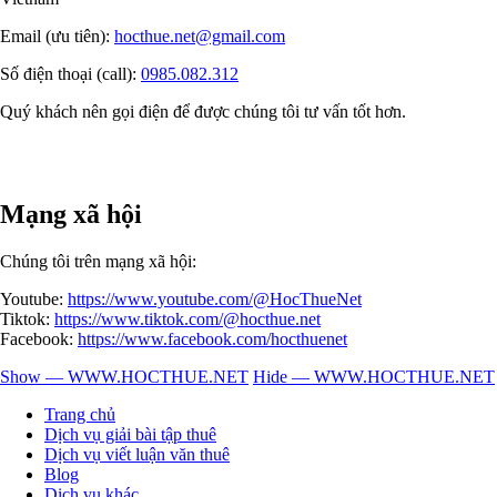
Email (ưu tiên):
hocthue.net@gmail.com
Số điện thoại (call):
0985.082.312
Quý khách nên gọi điện để được chúng tôi tư vấn tốt hơn.
Mạng xã hội
Chúng tôi trên mạng xã hội:
Youtube:
https://www.youtube.com/@HocThueNet
Tiktok:
https://www.tiktok.com/@hocthue.net
Facebook:
https://www.facebook.com/hocthuenet
Show — WWW.HOCTHUE.NET
Hide — WWW.HOCTHUE.NET
WWW.HOCTHUE.NET
Trang chủ
Dịch vụ giải bài tập thuê
Dịch vụ viết luận văn thuê
Blog
Dịch vụ khác