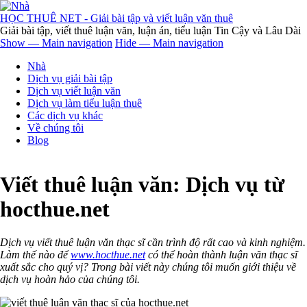
Nhảy
đến
HỌC THUÊ NET - Giải bài tập và viết luận văn thuê
nội
Giải bài tập, viết thuê luận văn, luận án, tiểu luận Tin Cậy và Lâu Dài
dung
Show — Main navigation
Hide — Main navigation
Main
Nhà
navigation
Dịch vụ giải bài tập
Dịch vụ viết luận văn
Dịch vụ làm tiểu luận thuê
Các dịch vụ khác
Về chúng tôi
Blog
Viết thuê luận văn: Dịch vụ từ
hocthue.net
Dịch vụ viết thuê luận văn thạc sĩ cần trình độ rất cao và kinh nghiệm.
Làm thế nào để
www.hocthue.net
có thể hoàn thành luận văn thạc sĩ
xuất sắc cho quý vị? Trong bài viết này chúng tôi muốn giới thiệu về
dịch vụ hoàn hảo của chúng tôi.