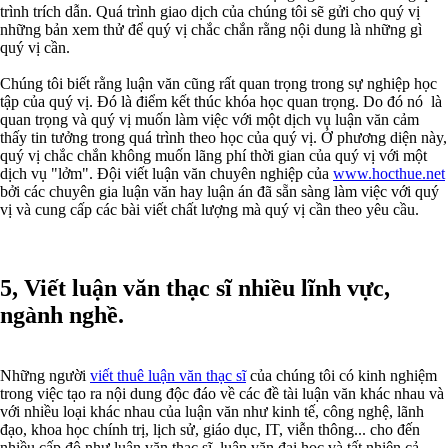
trình trích dẫn. Quá trình giao dịch của chúng tôi sẽ gửi cho quý vị
những bản xem thử để quý vị chắc chắn rằng nội dung là những gì
quý vị cần.
Chúng tôi biết rằng luận văn cũng rất quan trọng trong sự nghiệp học
tập của quý vị. Đó là điểm kết thúc khóa học quan trọng. Do đó nó là
quan trọng và quý vị muốn làm việc với một dịch vụ luận văn cảm
thấy tin tưởng trong quá trình theo học của quý vị. Ở phương diện này,
quý vị chắc chắn không muốn lãng phí thời gian của quý vị với một
dịch vụ "lởm". Đội viết luận văn chuyên nghiệp của
www.hocthue.net
bởi các chuyên gia luận văn hay luận án đã sẵn sàng làm việc với quý
vị và cung cấp các bài viết chất lượng mà quý vị cần theo yêu cầu.
5, Viết luận văn thạc sĩ nhiều lĩnh vực,
ngành nghề.
Những người
viết thuê luận văn thạc sĩ
của chúng tôi có kinh nghiệm
trong việc tạo ra nội dung độc đáo về các đề tài luận văn khác nhau và
với nhiều loại khác nhau của luận văn như kinh tế, công nghệ, lãnh
đạo, khoa học chính trị, lịch sử, giáo dục, IT, viễn thông... cho đến
nhiều cấp độ như luận văn thạc sĩ, luận văn đại học và tất nhiên cả