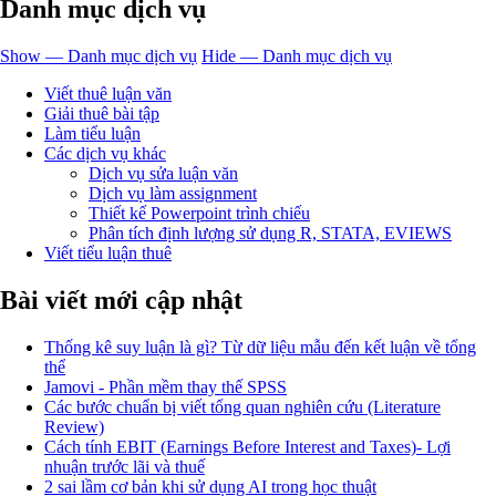
Danh mục dịch vụ
Show — Danh mục dịch vụ
Hide — Danh mục dịch vụ
Viết thuê luận văn
Giải thuê bài tập
Làm tiểu luận
Các dịch vụ khác
Dịch vụ sửa luận văn
Dịch vụ làm assignment
Thiết kế Powerpoint trình chiếu
Phân tích định lượng sử dụng R, STATA, EVIEWS
Viết tiểu luận thuê
Bài viết mới cập nhật
Thống kê suy luận là gì? Từ dữ liệu mẫu đến kết luận về tổng
thể
Jamovi - Phần mềm thay thế SPSS
Các bước chuẩn bị viết tổng quan nghiên cứu (Literature
Review)
Cách tính EBIT (Earnings Before Interest and Taxes)- Lợi
nhuận trước lãi và thuế
2 sai lầm cơ bản khi sử dụng AI trong học thuật