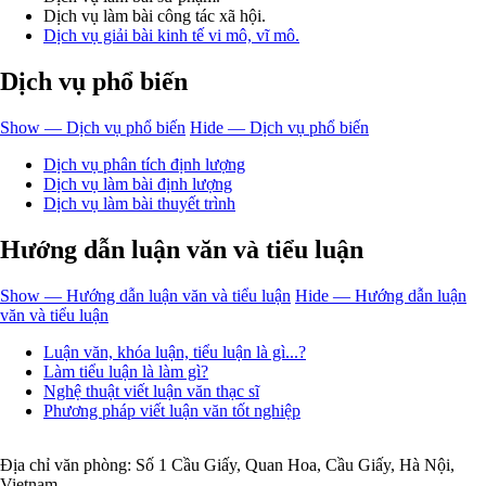
Dịch vụ làm bài công tác xã hội.
Dịch vụ giải bài kinh tế vi mô, vĩ mô.
Dịch vụ phổ biến
Show — Dịch vụ phổ biến
Hide — Dịch vụ phổ biến
Dịch vụ phân tích định lượng
Dịch vụ làm bài định lượng
Dịch vụ làm bài thuyết trình
Hướng dẫn luận văn và tiểu luận
Show — Hướng dẫn luận văn và tiểu luận
Hide — Hướng dẫn luận
văn và tiểu luận
Luận văn, khóa luận, tiểu luận là gì...?
Làm tiểu luận là làm gì?
Nghệ thuật viết luận văn thạc sĩ
Phương pháp viết luận văn tốt nghiệp
Địa chỉ văn phòng: Số 1 Cầu Giấy, Quan Hoa, Cầu Giấy, Hà Nội,
Vietnam