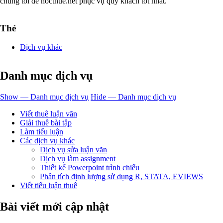
chúng tôi để hocthue.net phục vụ quý khách tốt nhất.
Thẻ
Dịch vụ khác
Danh mục dịch vụ
Show — Danh mục dịch vụ
Hide — Danh mục dịch vụ
Viết thuê luận văn
Giải thuê bài tập
Làm tiểu luận
Các dịch vụ khác
Dịch vụ sửa luận văn
Dịch vụ làm assignment
Thiết kế Powerpoint trình chiếu
Phân tích định lượng sử dụng R, STATA, EVIEWS
Viết tiểu luận thuê
Bài viết mới cập nhật