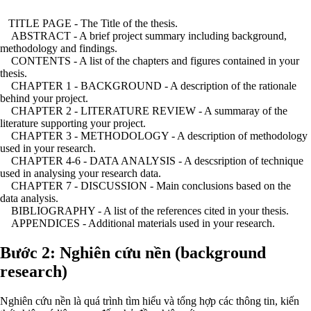
TITLE PAGE - The Title of the thesis.
ABSTRACT - A brief project summary including background,
methodology and findings.
CONTENTS - A list of the chapters and figures contained in your
thesis.
CHAPTER 1 - BACKGROUND - A description of the rationale
behind your project.
CHAPTER 2 - LITERATURE REVIEW - A summaray of the
literature supporting your project.
CHAPTER 3 - METHODOLOGY - A description of methodology
used in your research.
CHAPTER 4-6 - DATA ANALYSIS - A descsription of technique
used in analysing your research data.
CHAPTER 7 - DISCUSSION - Main conclusions based on the
data analysis.
BIBLIOGRAPHY - A list of the references cited in your thesis.
APPENDICES - Additional materials used in your research.
Bước 2: Nghiên cứu nền (background
research)
Nghiên cứu nền là quá trình tìm hiểu và tổng hợp các thông tin, kiến