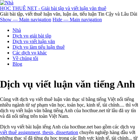
Nhảy
đến
HỌC THUÊ NET - Giải bài tập và viết luận văn thuê
nội
Giải bài tập, viết thuê luận văn, luận án, tiểu luận Tin Cậy và Lâu Dài
dung
Show — Main navigation
Hide — Main navigation
Main
Nhà
navigation
Dịch vụ giải bài tập
Dịch vụ viết luận văn
Dịch vụ làm tiểu luận thuê
Các dịch vụ khác
Về chúng tôi
Blog
Dịch vụ viết luận văn tiếng Anh
​Cùng với dịch vụ viết thuê luận văn thạc sĩ bằng tiếng Việt nổi tiếng
nhiều ngành từ sự phạm văn học, toán học, kinh tế, tài chính.... thì với
dịch vụ viết luận văn bằng tiếng Anh của hocthue.net từ lâu đã uy tín
và đã nổi tiếng trên toàn Việt Nam.
Dịch vụ viết bài luận iếng Anh của hocthue.net bao gồm các dịch vụ
viết thuê assignment, thesis, dissertation
chuyên nghiệp hàng đầu với
những thạc sĩ đã từng du học trong các lĩnh vực kinh tế, tài chính... từ