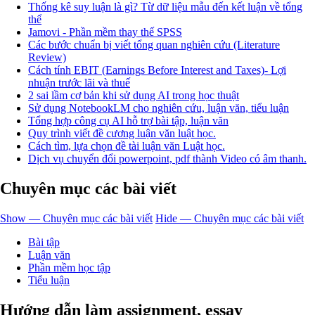
Thống kê suy luận là gì? Từ dữ liệu mẫu đến kết luận về tổng
thể
Jamovi - Phần mềm thay thế SPSS
Các bước chuẩn bị viết tổng quan nghiên cứu (Literature
Review)
Cách tính EBIT (Earnings Before Interest and Taxes)- Lợi
nhuận trước lãi và thuế
2 sai lầm cơ bản khi sử dụng AI trong học thuật
Sử dụng NotebookLM cho nghiên cứu, luận văn, tiểu luận
Tổng hợp công cụ AI hỗ trợ bài tập, luận văn
Quy trình viết đề cương luận văn luật học.
Cách tìm, lựa chọn đề tài luận văn Luật học.
Dịch vụ chuyển đổi powerpoint, pdf thành Video có âm thanh.
Chuyên mục các bài viết
Show — Chuyên mục các bài viết
Hide — Chuyên mục các bài viết
Bài tập
Luận văn
Phần mềm học tập
Tiểu luận
Hướng dẫn làm assignment, essay