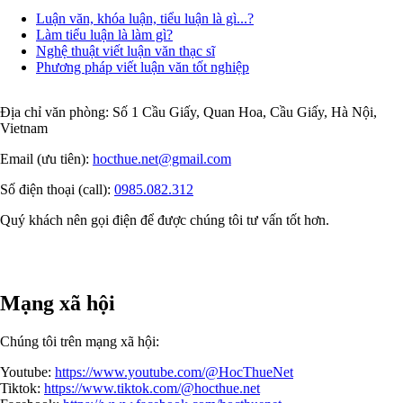
Luận văn, khóa luận, tiểu luận là gì...?
Làm tiểu luận là làm gì?
Nghệ thuật viết luận văn thạc sĩ
Phương pháp viết luận văn tốt nghiệp
Địa chỉ văn phòng: Số 1 Cầu Giấy, Quan Hoa, Cầu Giấy, Hà Nội,
Vietnam
Email (ưu tiên):
hocthue.net@gmail.com
Số điện thoại (call):
0985.082.312
Quý khách nên gọi điện để được chúng tôi tư vấn tốt hơn.
Mạng xã hội
Chúng tôi trên mạng xã hội:
Youtube:
https://www.youtube.com/@HocThueNet
Tiktok:
https://www.tiktok.com/@hocthue.net