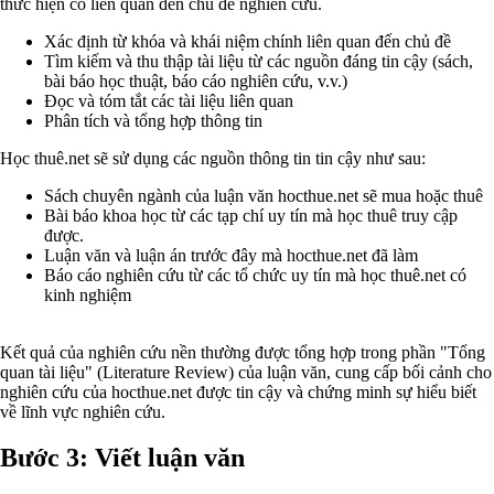
thức hiện có liên quan đến chủ đề nghiên cứu.
Xác định từ khóa và khái niệm chính liên quan đến chủ đề
Tìm kiếm và thu thập tài liệu từ các nguồn đáng tin cậy (sách,
bài báo học thuật, báo cáo nghiên cứu, v.v.)
Đọc và tóm tắt các tài liệu liên quan
Phân tích và tổng hợp thông tin
Học thuê.net sẽ sử dụng các nguồn thông tin tin cậy như sau:
Sách chuyên ngành của luận văn hocthue.net sẽ mua hoặc thuê
Bài báo khoa học từ các tạp chí uy tín mà học thuê truy cập
được.
Luận văn và luận án trước đây mà hocthue.net đã làm
Báo cáo nghiên cứu từ các tổ chức uy tín mà học thuê.net có
kinh nghiệm
Kết quả của nghiên cứu nền thường được tổng hợp trong phần "Tổng
quan tài liệu" (Literature Review) của luận văn, cung cấp bối cảnh cho
nghiên cứu của hocthue.net được tin cậy và chứng minh sự hiểu biết
về lĩnh vực nghiên cứu.
Bước 3: Viết luận văn